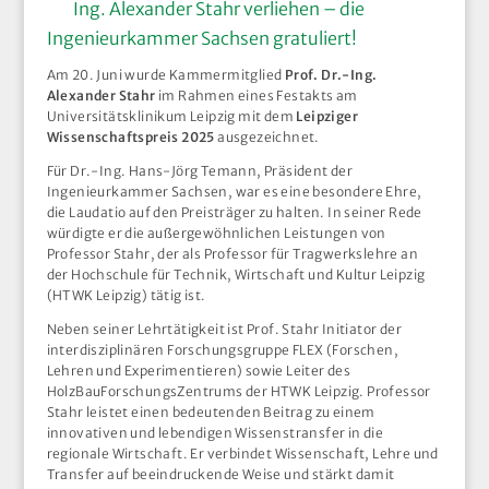
Ing. Alexander Stahr verliehen – die
Ingenieurkammer Sachsen gratuliert!
Am 20. Juni wurde Kammermitglied
Prof. Dr.-Ing.
Alexander Stahr
im Rahmen eines Festakts am
Universitätsklinikum Leipzig mit dem
Leipziger
Wissenschaftspreis 2025
ausgezeichnet.
Für Dr.-Ing. Hans-Jörg Temann, Präsident der
Ingenieurkammer Sachsen, war es eine besondere Ehre,
die Laudatio auf den Preisträger zu halten. In seiner Rede
würdigte er die außergewöhnlichen Leistungen von
Professor Stahr, der als Professor für Tragwerkslehre an
der Hochschule für Technik, Wirtschaft und Kultur Leipzig
(HTWK Leipzig) tätig ist.
Neben seiner Lehrtätigkeit ist Prof. Stahr Initiator der
interdisziplinären Forschungsgruppe FLEX (Forschen,
Lehren und Experimentieren) sowie Leiter des
HolzBauForschungsZentrums der HTWK Leipzig. Professor
Stahr leistet einen bedeutenden Beitrag zu einem
innovativen und lebendigen Wissenstransfer in die
regionale Wirtschaft. Er verbindet Wissenschaft, Lehre und
Transfer auf beeindruckende Weise und stärkt damit