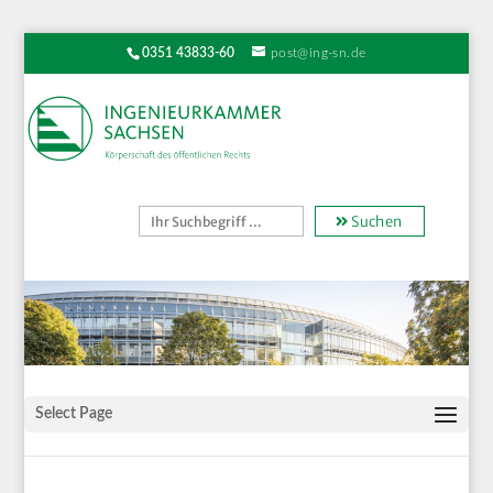
0351 43833-60
post@ing-sn.de
Suchen
Select Page