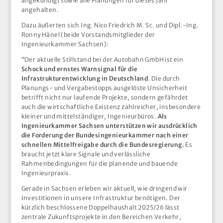
angekündigt sowie alle Planungen für dieses Jahr
angehalten.
Dazu äußerten sich Ing. Nico Friedrich M. Sc. und Dipl.-Ing.
Ronny Hänel (beide Vorstandsmitglieder der
Ingenieurkammer Sachsen):
“Der aktuelle Stillstand bei der Autobahn GmbH ist ein
Schock und ernstes Warnsignal für die
Infrastrukturentwicklung in Deutschland
. Die durch
Planungs- und Vergabestopps ausgelöste Unsicherheit
betrifft nicht nur laufende Projekte, sondern gefährdet
auch die wirtschaftliche Existenz zahlreicher, insbesondere
kleiner und mittelständiger, Ingenieurbüros.
Als
Ingenieurkammer Sachsen unterstützen wir ausdrücklich
die Forderung der Bundesingenieurkammer nach einer
schnellen Mittelfreigabe durch die Bundesregierung.
Es
braucht jetzt klare Signale und verlässliche
Rahmenbedingungen für die planende und bauende
Ingenieurpraxis.
Gerade in Sachsen erleben wir aktuell, wie dringend wir
Investitionen in unsere Infrastruktur benötigen. Der
kürzlich beschlossene Doppelhaushalt 2025/26 lässt
zentrale Zukunftsprojekte in den Bereichen Verkehr,