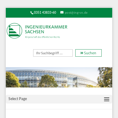
0351 43833-60
post@ing-sn.de
Suchen
Select Page