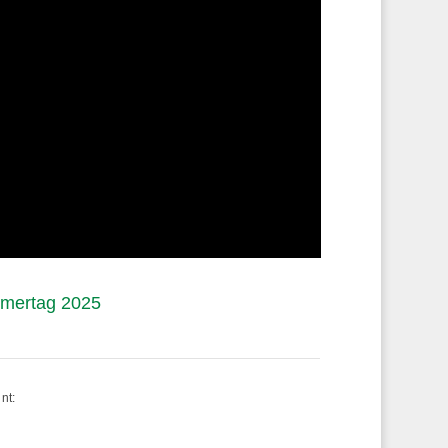
mmertag 2025
nt: