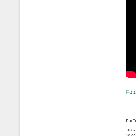
Fot
Die T
18.09
19.09