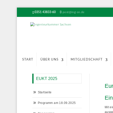
0351 43833-60
post@ing-sn.de
START
ÜBER UNS
MITGLIEDSCHAFT
EUKT 2025
Eur
Startseite
Ein
Programm am 18.09.2025
Mit e
ausge