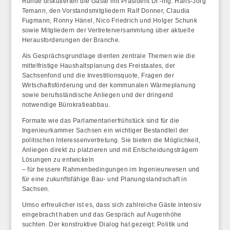
Runde diskutierten die Gäste mit Präsident Dr.-Ing. Hans-Jörg
Temann, den Vorstandsmitgliedern Ralf Donner, Claudia
Fugmann, Ronny Hänel, Nico Friedrich und Holger Schunk
sowie Mitgliedern der Vertreterversammlung über aktuelle
Herausforderungen der Branche.
Als Gesprächsgrundlage dienten zentrale Themen wie die
mittelfristige Haushaltsplanung des Freistaates, der
Sachsenfond und die Investitionsquote, Fragen der
Wirtschaftsförderung und der kommunalen Wärmeplanung
sowie berufsständische Anliegen und der dringend
notwendige Bürokratieabbau.
Formate wie das Parlamentarierfrühstück sind für die
Ingenieurkammer Sachsen ein wichtiger Bestandteil der
politischen Interessenvertretung. Sie bieten die Möglichkeit,
Anliegen direkt zu platzieren und mit Entscheidungsträgern
Lösungen zu entwickeln
– für bessere Rahmenbedingungen im Ingenieurwesen und
für eine zukunftsfähige Bau- und Planungslandschaft in
Sachsen.
Umso erfreulicher ist es, dass sich zahlreiche Gäste intensiv
eingebracht haben und das Gespräch auf Augenhöhe
suchten. Der konstruktive Dialog hat gezeigt: Politik und