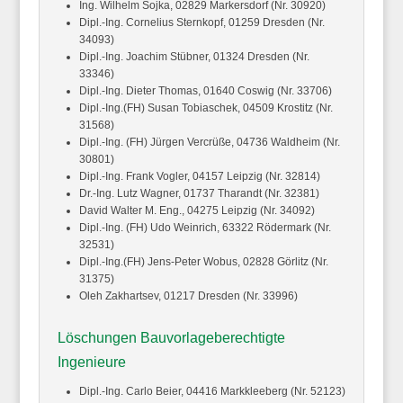
Ing. Wilhelm
Sojka,
02829 Markersdorf (Nr. 30920)
Dipl.-Ing. Cornelius
Sternkopf,
01259 Dresden (Nr.
34093)
Dipl.-Ing. Joachim
Stübner,
01324 Dresden (Nr.
33346)
Dipl.-Ing. Dieter
Thomas,
01640 Coswig (Nr. 33706)
Dipl.-Ing.(FH) Susan
Tobiaschek,
04509 Krostitz (Nr.
31568)
Dipl.-Ing. (FH) Jürgen
Vercrüße,
04736 Waldheim (Nr.
30801)
Dipl.-Ing. Frank
Vogler,
04157 Leipzig (Nr. 32814)
Dr.-Ing. Lutz
Wagner,
01737 Tharandt (Nr. 32381)
David
Walter
M. Eng., 04275 Leipzig (Nr. 34092)
Dipl.-Ing. (FH) Udo
Weinrich,
63322 Rödermark (Nr.
32531)
Dipl.-Ing.(FH) Jens-Peter
Wobus,
02828 Görlitz (Nr.
31375)
Oleh
Zakhartsev,
01217 Dresden (Nr. 33996)
Löschungen Bauvorlageberechtigte
Ingenieure
Dipl.-Ing. Carlo
Beier,
04416 Markkleeberg (Nr. 52123)