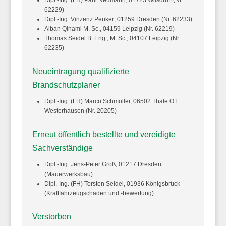
Dipl.-Ing. (FH) Paul
Neumann
, 01723 Wilsdruff (Nr.
62229)
Dipl.-Ing. Vinzenz
Peuker
, 01259 Dresden (Nr. 62233)
Alban
Qinami
M. Sc., 04159 Leipzig (Nr. 62219)
Thomas
Seidel
B. Eng., M. Sc., 04107 Leipzig (Nr.
62235)
Neueintragung qualifizierte
Brandschutzplaner
Dipl.-Ing. (FH) Marco
Schmöller,
06502 Thale OT
Westerhausen (Nr. 20205)
Erneut öffentlich bestellte und vereidigte
Sachverständige
Dipl.-Ing. Jens-Peter
Groß,
01217 Dresden
(Mauerwerksbau)
Dipl.-Ing. (FH) Torsten
Seidel,
01936 Königsbrück
(Kraftfahrzeugschäden und -bewertung)
Verstorben