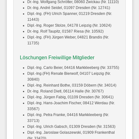
Dr.-Ing. Wolfgang
Schrötter,
08060 Zwickau (Nr. 11110)
Dr.-Ing. André
Seidel,
01097 Dresden (Nr. 12741)
Dipl.-Ing. (FH) Ulrich
Spanner,
01219 Dresden (Nr.
11443)
Dipl.-Ing. Roger
Stolze,
04178 Leipzig (Nr. 10624)
Dr.-Ing. Rolf
Taupitz,
01587 Riesa (Nr. 10592)
Dipl.-Ing. (FH) Jürgen
Weber,
04821 Brandis (Nr.
11735)
Löschungen Freiwillige Mitglieder
Dipl.-Ing. Carlo
Beier,
04416 Markkleeberg (Nr. 33755)
Dipl.-Ing.(FH) Renate
Bierwolf,
04107 Leipzig (Nr.
30840)
Dipl.-Ing. Reinhard
Bothe,
03159 Döbern (Nr. 34014)
Dr.-Ing. Roland
Dietl,
06114 Halle (Nr. 30767)
Dipl.-Ing. Jürgen
Fabig,
01109 Dresden (Nr. 30641)
Dipl.-Ing. Hans-Joachim
Fischer,
08412 Werdau (Nr.
33567)
Dipl.-Ing. Petra
Franke,
04416 Markkleeberg (Nr.
33713)
Dipl.-Ing. Ulrich
Gabsch,
01309 Dresden (Nr. 31563)
Dipl.-Ing. Jaroslaw
Golaszewski,
01909 Frankenthal
(Nr. 33470)