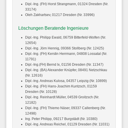
Dipl.-Ing. (FH) Horst
Strangmann,
01324 Dresden (Nr.
33174)
Oleh
Zakhartsev,
01217 Dresden (Nr. 33996)
Löschungen Beratende Ingenieure
Dipl.-Ing. Philipp
Ewald,
06759 Bitterfeld-Wolfen (Nr.
12654)
Dipl.-Ing. Jörn
Hennig,
09366 Stollberg (Nr. 12425)
Dipl.-Ing. (FH) Kerstin
Herrmann,
04808 Lossatal (Nr.
11791)
Dipl.-Ing.(FH) Bernd
Ix,
01156 Dresden (Nr. 11347)
Dipl.-Ing. (BA) Alexander
Knüpfer,
08491 Netzschkau
(Nr. 12616)
Dipl.-Ing. Andreas
Kulosa,
04357 Leipzig (Nr. 10899)
Dipl.-Ing. (FH) Hans-Joachim
Kuntzsch,
01159
Dresden (Nr. 10128)
Dipl.-Ing. Reinhardt
Müller,
04539 Groitzsch (Nr.
12182)
Dipl.-Ing. (FH) Thiemo
Näser,
09337 Callenberg (Nr.
12498)
Ing. Peter
Philipp,
09217 Burgstädt (Nr. 10380)
Dipl.-Ing. Andreas
Reichel,
01129 Dresden (Nr. 11031)