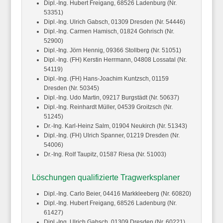
Dipl.-Ing. Hubert
Freigang,
68526 Ladenburg (Nr.
53351)
Dipl.-Ing. Ulrich
Gabsch,
01309 Dresden (Nr. 54446)
Dipl.-Ing. Carmen
Hamisch,
01824 Gohrisch (Nr.
52900)
Dipl.-Ing. Jörn
Hennig,
09366 Stollberg (Nr. 51051)
Dipl.-Ing. (FH) Kerstin
Herrmann,
04808 Lossatal (Nr.
54119)
Dipl.-Ing. (FH) Hans-Joachim
Kuntzsch,
01159
Dresden (Nr. 50345)
Dipl.-Ing. Udo
Martin,
09217 Burgstädt (Nr. 50637)
Dipl.-Ing. Reinhardt
Müller,
04539 Groitzsch (Nr.
51245)
Dr.-Ing. Karl-Heinz
Salm,
01904 Neukirch (Nr. 51343)
Dipl.-Ing. (FH) Ulrich
Spanner,
01219 Dresden (Nr.
54006)
Dr.-Ing. Rolf
Taupitz,
01587 Riesa (Nr. 51003)
Löschungen qualifizierte Tragwerksplaner
Dipl.-Ing. Carlo
Beier,
04416 Markkleeberg (Nr. 60820)
Dipl.-Ing. Hubert
Freigang,
68526 Ladenburg (Nr.
61427)
Dipl.-Ing. Ulrich
Gabsch,
01309 Dresden (Nr. 60221)