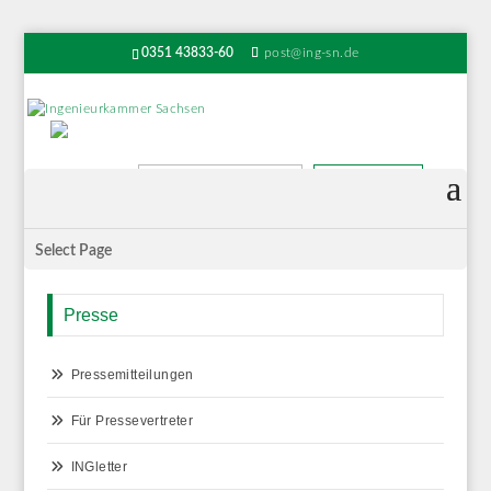
0351 43833-60
post@ing-sn.de
Suchen
Select Page
Presse
Pressemitteilungen
Für Pressevertreter
INGletter