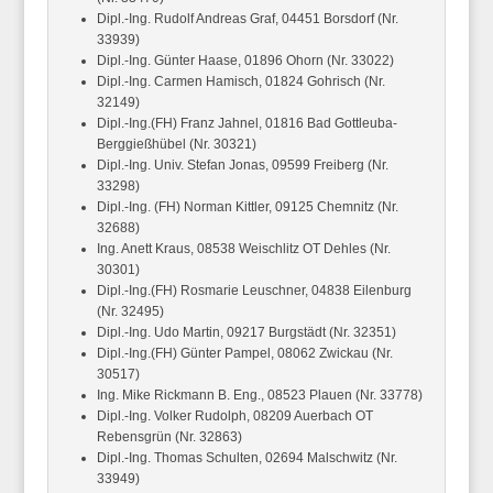
Dipl.-Ing. Rudolf Andreas
Graf,
04451 Borsdorf (Nr.
33939)
Dipl.-Ing. Günter
Haase,
01896 Ohorn (Nr. 33022)
Dipl.-Ing. Carmen
Hamisch,
01824 Gohrisch (Nr.
32149)
Dipl.-Ing.(FH) Franz
Jahnel,
01816 Bad Gottleuba-
Berggießhübel (Nr. 30321)
Dipl.-Ing. Univ. Stefan
Jonas,
09599 Freiberg (Nr.
33298)
Dipl.-Ing. (FH) Norman
Kittler,
09125 Chemnitz (Nr.
32688)
Ing. Anett
Kraus,
08538 Weischlitz OT Dehles (Nr.
30301)
Dipl.-Ing.(FH) Rosmarie
Leuschner,
04838 Eilenburg
(Nr. 32495)
Dipl.-Ing. Udo
Martin,
09217 Burgstädt (Nr. 32351)
Dipl.-Ing.(FH) Günter
Pampel,
08062 Zwickau (Nr.
30517)
Ing. Mike
Rickmann
B. Eng., 08523 Plauen (Nr. 33778)
Dipl.-Ing. Volker
Rudolph,
08209 Auerbach OT
Rebensgrün (Nr. 32863)
Dipl.-Ing. Thomas
Schulten,
02694 Malschwitz (Nr.
33949)