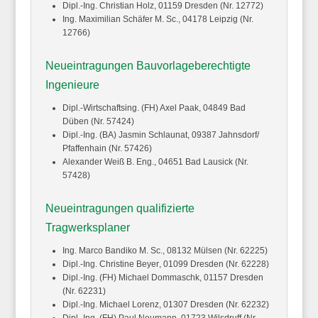
Dipl.-Ing. Christian
Holz
, 01159 Dresden (Nr. 12772)
Ing. Maximilian
Schäfer
M. Sc., 04178 Leipzig (Nr.
12766)
Neueintragungen Bauvorlageberechtigte
Ingenieure
Dipl.-Wirtschaftsing. (FH) Axel
Paak
, 04849 Bad
Düben (Nr. 57424)
Dipl.-Ing. (BA) Jasmin
Schlaunat
, 09387 Jahnsdorf/
Pfaffenhain (Nr. 57426)
Alexander
Weiß
B. Eng., 04651 Bad Lausick (Nr.
57428)
Neueintragungen qualifizierte
Tragwerksplaner
Ing. Marco
Bandiko
M. Sc., 08132 Mülsen (Nr. 62225)
Dipl.-Ing. Christine
Beyer
, 01099 Dresden (Nr. 62228)
Dipl.-Ing. (FH) Michael
Dommaschk
, 01157 Dresden
(Nr. 62231)
Dipl.-Ing. Michael
Lorenz
, 01307 Dresden (Nr. 62232)