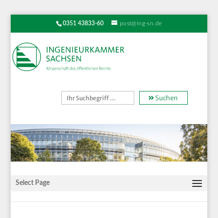
0351 43833-60
post@ing-sn.de
Suchen
Select Page