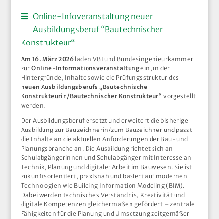
Online-Infoveranstaltung neuer
Ausbildungsberuf “Bautechnischer
Konstrukteur“
Am 16. März 2026
laden VBI und Bundesingenieurkammer
zur
Online-Informationsveranstaltung
ein, in der
Hintergründe, Inhalte sowie die Prüfungsstruktur des
neuen Ausbildungsberufs „Bautechnische
Konstrukteurin/Bautechnischer Konstrukteur“
vorgestellt
werden.
Der Ausbildungsberuf ersetzt und erweitert die bisherige
Ausbildung zur Bauzeichnerin/zum Bauzeichner und passt
die Inhalte an die aktuellen Anforderungen der Bau- und
Planungsbranche an. Die Ausbildung richtet sich an
Schulabgängerinnen und Schulabgänger mit Interesse an
Technik, Planung und digitaler Arbeit im Bauwesen. Sie ist
zukunftsorientiert, praxisnah und basiert auf modernen
Technologien wie Building Information Modeling (BIM).
Dabei werden technisches Verständnis, Kreativität und
digitale Kompetenzen gleichermaßen gefördert – zentrale
Fähigkeiten für die Planung und Umsetzung zeitgemäßer