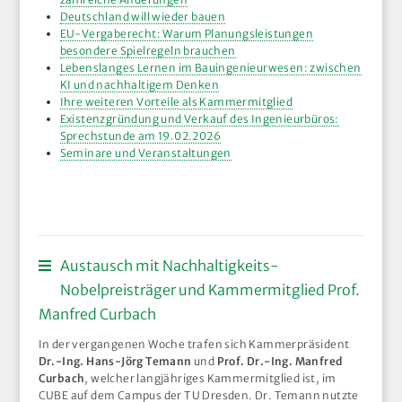
Deutschland will wieder bauen
EU-Vergaberecht: Warum Planungsleistungen
besondere Spielregeln brauchen
Lebenslanges Lernen im Bauingenieurwesen: zwischen
KI und nachhaltigem Denken
Ihre weiteren Vorteile als Kammermitglied
Existenzgründung und Verkauf des Ingenieurbüros:
Sprechstunde am 19.02.2026
Seminare und Veranstaltungen
Austausch mit Nachhaltigkeits-
Nobelpreisträger und Kammermitglied Prof.
Manfred Curbach
In der vergangenen Woche trafen sich Kammerpräsident
Dr.-Ing. Hans-Jörg Temann
und
Prof. Dr.-Ing. Manfred
Curbach
, welcher langjähriges Kammermitglied ist, im
CUBE auf dem Campus der TU Dresden. Dr. Temann nutzte