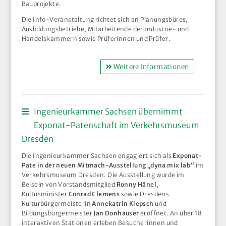
Bauprojekte.
Die Info-Veranstaltung richtet sich an Planungsbüros,
Ausbildungsbetriebe, Mitarbeitende der Industrie- und
Handelskammern sowie Prüferinnen und Prüfer.
Weitere Informationen
Ingenieurkammer Sachsen übernimmt
Exponat-Patenschaft im Verkehrsmuseum
Dresden
Die Ingenieurkammer Sachsen engagiert sich als
Exponat-
Pate in der neuen Mitmach-Ausstellung „dyna mix lab“
im
Verkehrsmuseum Dresden. Die Ausstellung wurde im
Beisein von Vorstandsmitglied
Ronny Hänel
,
Kultusminister
Conrad Clemens
sowie Dresdens
Kulturbürgermeisterin
Annekatrin Klepsch
und
Bildungsbürgermeister
Jan Donhauser
eröffnet. An über 18
interaktiven Stationen erleben Besucherinnen und