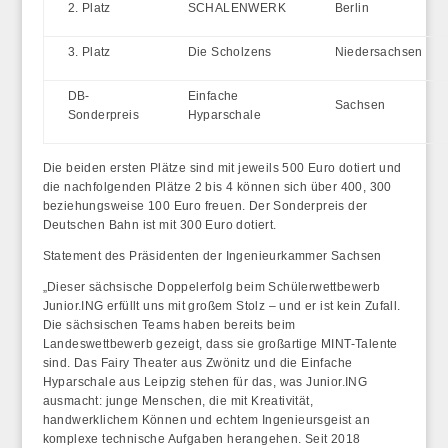
2. Platz
SCHALENWERK
Berlin
3. Platz
Die Scholzens
Niedersachsen
DB-
Einfache
Sachsen
Sonderpreis
Hyparschale
Die beiden ersten Plätze sind mit jeweils 500 Euro dotiert und
die nachfolgenden Plätze 2 bis 4 können sich über 400, 300
beziehungsweise 100 Euro freuen. Der Sonderpreis der
Deutschen Bahn ist mit 300 Euro dotiert.
Statement des Präsidenten der Ingenieurkammer Sachsen
„Dieser sächsische Doppelerfolg beim Schülerwettbewerb
Junior.ING erfüllt uns mit großem Stolz – und er ist kein Zufall.
Die sächsischen Teams haben bereits beim
Landeswettbewerb gezeigt, dass sie großartige MINT-Talente
sind. Das Fairy Theater aus Zwönitz und die Einfache
Hyparschale aus Leipzig stehen für das, was Junior.ING
ausmacht: junge Menschen, die mit Kreativität,
handwerklichem Können und echtem Ingenieursgeist an
komplexe technische Aufgaben herangehen. Seit 2018