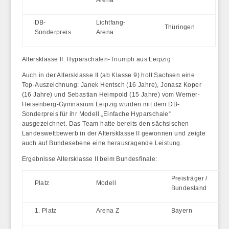
Arena
DB-
Lichtfang-
Thüringen
Sonderpreis
Arena
Altersklasse II: Hyparschalen-Triumph aus Leipzig
Auch in der Altersklasse II (ab Klasse 9) holt Sachsen eine
Top-Auszeichnung: Janek Hentsch (16 Jahre), Jonasz Koper
(16 Jahre) und Sebastian Heimpold (15 Jahre) vom
Werner-
Heisenberg-Gymnasium Leipzig
wurden mit dem DB-
Sonderpreis für ihr Modell
„Einfache Hyparschale“
ausgezeichnet. Das Team hatte bereits den sächsischen
Landeswettbewerb in der Altersklasse II gewonnen und zeigte
auch auf Bundesebene eine herausragende Leistung.
Ergebnisse Altersklasse II beim Bundesfinale:
Preisträger /
Platz
Modell
Bundesland
1. Platz
Arena Z
Bayern