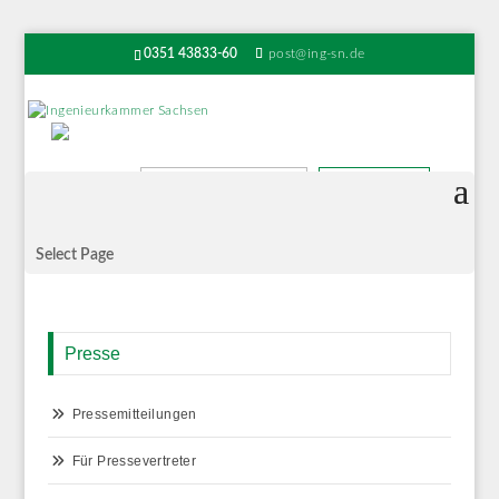
0351 43833-60
post@ing-sn.de
Suchen
Select Page
Presse
Pressemitteilungen
Für Pressevertreter