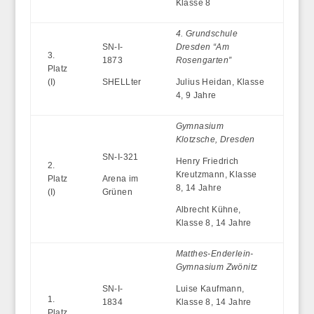
Klasse 8
4. Grundschule
SN-I-
Dresden “Am
3.
1873
Rosengarten”
Platz
(I)
SHELLter
Julius Heidan, Klasse
4, 9 Jahre
Gymnasium
Klotzsche, Dresden
SN-I-321
Henry Friedrich
2.
Kreutzmann, Klasse
Platz
Arena im
8, 14 Jahre
(I)
Grünen
Albrecht Kühne,
Klasse 8, 14 Jahre
Matthes-Enderlein-
Gymnasium Zwönitz
SN-I-
Luise Kaufmann,
1.
1834
Klasse 8, 14 Jahre
Platz