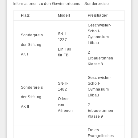
Informationen zu den Gewinnerteams – Sonderpreise
Platz
Modell
Preisträger
Geschwister-
Scholl-
SN-I-
Sonderpreis
Gymnasium
1227
Löbau
der Stiftung
Ein
Fall
2
AK I
für FBI
Erbauer:innen,
Klasse 8
Geschwister-
SN-II-
Scholl-
Sonderpreis
1482
Gymnasium
Löbau
der Stiftung
Odeon
von
2
AK II
Athenon
Erbauer:innen,
Klasse 9
Freies
Evangelisches