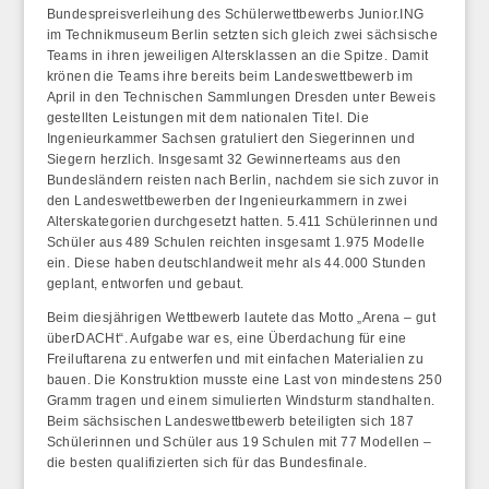
Bundespreisverleihung des Schülerwettbewerbs Junior.ING
im Technikmuseum Berlin setzten sich gleich zwei sächsische
Teams in ihren jeweiligen Altersklassen an die Spitze. Damit
krönen die Teams ihre bereits beim Landeswettbewerb im
April in den Technischen Sammlungen Dresden unter Beweis
gestellten Leistungen mit dem nationalen Titel. Die
Ingenieurkammer Sachsen gratuliert den Siegerinnen und
Siegern herzlich. Insgesamt 32 Gewinnerteams aus den
Bundesländern reisten nach Berlin, nachdem sie sich zuvor in
den Landeswettbewerben der Ingenieurkammern in zwei
Alterskategorien durchgesetzt hatten. 5.411 Schülerinnen und
Schüler aus 489 Schulen reichten insgesamt 1.975 Modelle
ein. Diese haben deutschlandweit mehr als 44.000 Stunden
geplant, entworfen und gebaut.
Beim diesjährigen Wettbewerb lautete das Motto „Arena – gut
überDACHt“. Aufgabe war es, eine Überdachung für eine
Freiluftarena zu entwerfen und mit einfachen Materialien zu
bauen. Die Konstruktion musste eine Last von mindestens 250
Gramm tragen und einem simulierten Windsturm standhalten.
Beim sächsischen Landeswettbewerb beteiligten sich 187
Schülerinnen und Schüler aus 19 Schulen mit 77 Modellen –
die besten qualifizierten sich für das Bundesfinale.