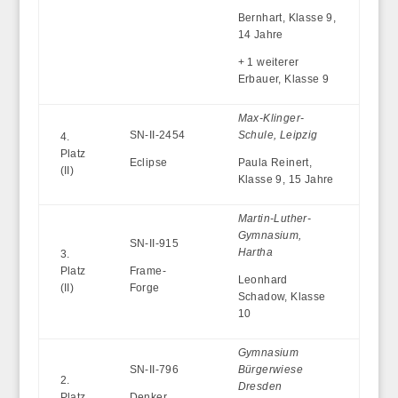
Bernhart, Klasse 9,
14 Jahre
+ 1 weiterer
Erbauer, Klasse 9
Max-Klinger-
SN-II-2454
Schule, Leipzig
4.
Platz
Eclipse
Paula Reinert,
(II)
Klasse 9, 15 Jahre
Martin-Luther-
Gymnasium,
SN-II-915
Hartha
3.
Platz
Frame-
Leonhard
(II)
Forge
Schadow, Klasse
10
Gymnasium
SN-II-796
Bürgerwiese
2.
Dresden
Platz
Denker