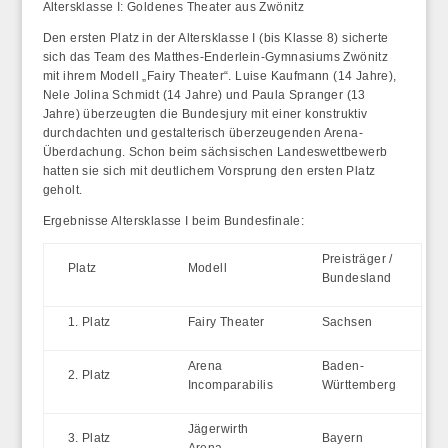
Altersklasse I: Goldenes Theater aus Zwönitz
Den ersten Platz in der Altersklasse I (bis Klasse 8) sicherte
sich das Team des
Matthes-Enderlein-Gymnasiums Zwönitz
mit ihrem Modell
„Fairy Theater“
. Luise Kaufmann (14 Jahre),
Nele Jolina Schmidt (14 Jahre) und Paula Spranger (13
Jahre) überzeugten die Bundesjury mit einer konstruktiv
durchdachten und gestalterisch überzeugenden Arena-
Überdachung. Schon beim sächsischen Landeswettbewerb
hatten sie sich mit deutlichem Vorsprung den ersten Platz
geholt.
Ergebnisse Altersklasse I beim Bundesfinale:
Preisträger /
Platz
Modell
Bundesland
1. Platz
Fairy Theater
Sachsen
Arena
Baden-
2. Platz
Incomparabilis
Württemberg
Jägerwirth
3. Platz
Bayern