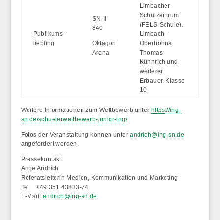
Limbacher
Schulzentrum
SN-II-
(FELS-Schule),
840
Publikums-
Limbach-
liebling
Oktagon
Oberfrohna
Arena
Thomas
Kühnrich und
weiterer
Erbauer, Klasse
10
Weitere Informationen
zum Wettbewerb unter
https://ing-
sn.de/schuelerwettbewerb-junior-ing/
Fotos
der Veranstaltung können unter
andrich@ing-sn.de
angefordert werden.
Pressekontakt:
Antje Andrich
Referatsleiterin Medien, Kommunikation und Marketing
Tel. +49 351 43833-74
E-Mail:
andrich@ing-sn.de