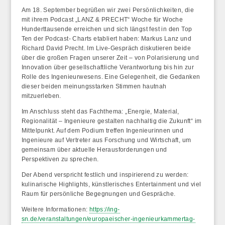
Am 18. September begrüßen wir zwei Persönlichkeiten, die
mit ihrem Podcast „LANZ & PRECHT“ Woche für Woche
Hunderttausende erreichen und sich längst fest in den Top
Ten der Podcast- Charts etabliert haben:
Markus Lanz
und
Richard David Precht
. Im Live-Gespräch diskutieren beide
über die großen Fragen unserer Zeit – von Polarisierung und
Innovation über gesellschaftliche Verantwortung bis hin zur
Rolle des Ingenieurwesens. Eine Gelegenheit, die Gedanken
dieser beiden meinungsstarken Stimmen hautnah
mitzuerleben.
Im Anschluss steht das Fachthema:
„Energie, Material,
Regionalität – Ingenieure gestalten nachhaltig die Zukunft“
im
Mittelpunkt. Auf dem Podium treffen Ingenieurinnen und
Ingenieure auf Vertreter aus Forschung und Wirtschaft, um
gemeinsam über aktuelle Herausforderungen und
Perspektiven zu sprechen.
Der Abend verspricht festlich und inspirierend zu werden:
kulinarische Highlights, künstlerisches Entertainment und viel
Raum für persönliche Begegnungen und Gespräche.
Weitere Informationen:
https://ing-
sn.de/veranstaltungen/europaeischer-ingenieurkammertag-