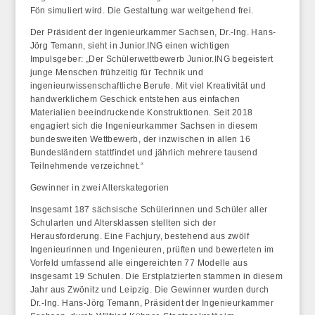
Fön simuliert wird. Die Gestaltung war weitgehend frei.
Der Präsident der Ingenieurkammer Sachsen, Dr.-Ing. Hans-
Jörg Temann, sieht in Junior.ING einen wichtigen
Impulsgeber: „Der Schülerwettbewerb Junior.ING begeistert
junge Menschen frühzeitig für Technik und
ingenieurwissenschaftliche Berufe. Mit viel Kreativität und
handwerklichem Geschick entstehen aus einfachen
Materialien beeindruckende Konstruktionen. Seit 2018
engagiert sich die Ingenieurkammer Sachsen in diesem
bundesweiten Wettbewerb, der inzwischen in allen 16
Bundesländern stattfindet und jährlich mehrere tausend
Teilnehmende verzeichnet.“
Gewinner in zwei Alterskategorien
Insgesamt 187 sächsische Schülerinnen und Schüler aller
Schularten und Altersklassen stellten sich der
Herausforderung. Eine Fachjury, bestehend aus zwölf
Ingenieurinnen und Ingenieuren, prüften und bewerteten im
Vorfeld umfassend alle eingereichten 77 Modelle aus
insgesamt 19 Schulen. Die Erstplatzierten stammen in diesem
Jahr aus Zwönitz und Leipzig. Die Gewinner wurden durch
Dr.-Ing. Hans-Jörg Temann, Präsident der Ingenieurkammer