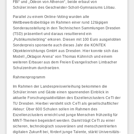
FBI
“ und „
Odeon von Athenon
“, beide erbaut von
Schüler:innen des Geschwister-Scholl-Gymnasiums Löbau.
Parallel zu einem Online-Voting wurden alle
Wettbewerbsbeiträge im Rahmen einer rund 12tägigen
Sonderausstellung in den Technischen Sammlungen Dresden
(TSD) präsentiert und daraus resultierend ein
„Publikumsliebling“ erkoren. Diesen mit 100 Euro ausgelobten
Sonderpreis sponserte auch dieses Jahr die KONTEK
Objekteinrichtungs GmbH aus Dresden. Hier konnte sich das
Modell „
Oktagon Arena
“ von Thomas Kühnrich und einem
weiteren Erbauer aus dem Freien Evangelischen Limbacher
Schulzentrum durchsetzen.
Rahmenprogramm
Im Rahmen der Landespreisverleihung bekommen die
Schüler:innen und Gäste einen spannenden Einblick in
aktuelle Forschungsaktivitäten des Exzellenzclusters CeTI der
TU Dresden. Hierbei versteht sich CeTI als gesellschaftlicher
Akteur: Über 600 Schulen sollen im Rahmen des
Exzellenzclusters erreicht und junge Menschen frühzeitig für
MINT-Themen begeistert werden. Damit trägt CeTI zu einer
sicheren, technologisch souveränen und menschzentrierten
digitalen Zukunft bei, fördert junge Talente, stärkt Universitäts-