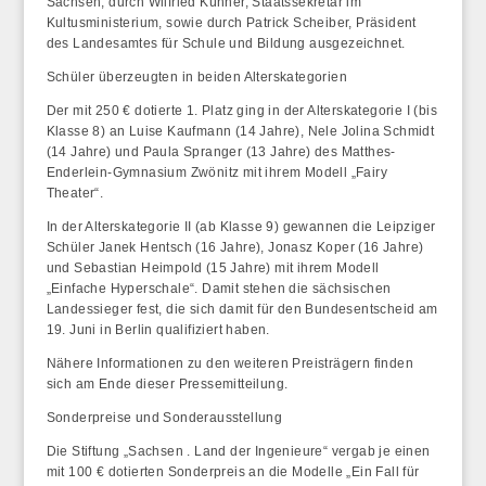
Sachsen, durch Wilfried Kühner, Staatssekretär im
Kultusministerium, sowie durch Patrick Scheiber, Präsident
des Landesamtes für Schule und Bildung ausgezeichnet.
Schüler überzeugten in beiden Alterskategorien
Der mit 250 € dotierte 1. Platz ging in der Alterskategorie I (bis
Klasse 8) an Luise Kaufmann (14 Jahre), Nele Jolina Schmidt
(14 Jahre) und Paula Spranger (13 Jahre) des Matthes-
Enderlein-Gymnasium Zwönitz mit ihrem Modell „
Fairy
Theater
“.
In der Alterskategorie II (ab Klasse 9) gewannen die Leipziger
Schüler Janek Hentsch (16 Jahre), Jonasz Koper (16 Jahre)
und Sebastian Heimpold (15 Jahre) mit ihrem Modell
„
Einfache Hyperschale
“. Damit stehen die sächsischen
Landessieger fest, die sich damit für den Bundesentscheid am
19. Juni in Berlin qualifiziert haben.
Nähere Informationen zu den weiteren Preisträgern finden
sich am Ende dieser Pressemitteilung.
Sonderpreise und Sonderausstellung
Die Stiftung „Sachsen . Land der Ingenieure“ vergab je einen
mit 100 € dotierten Sonderpreis an die Modelle „
Ein
Fall für