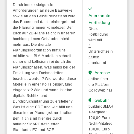
Durch immer steigende
Anforderungen an neue Bauwerke
Anerkannte
sowie an den Gebäudebestand wird
das Bauen und damit einhergehend
Fortbildung
die Planung immer komplexer. Der
Diese
Blick auf 2D-Pläne reicht in unseren
Fortbildung
hochkomplexen Gebäuden nicht
wird mit
mehr aus. Die digitale
4
Planungskoordination hilft uns
Unterrichtsein
mithilfe von BIM-Modellen schnell,
heiten
sicher und kollisionsfrei durch die
anerkannt.
Planungsphasen. Was muss bei der
Adresse
Erstellung von Fachmodellen
beachtet werden? Wie werden diese
online über
Modelle in einer Kollisionsprüfung
die Plattform
eingesetzt? Wie und wann ist eine
GoToWebinar
digitale Schlitz- und
Gebühr
Durchbruchsplanung zu erstellen?
buildingSMAR
Was ist eine CDE und wie hilft uns
T-Mitglied:
diese in der Planungskoordination.
120,00 Euro
Behilflich sind hier die durch
Nicht-Mitglied:
buildingSMART definierten
180,00 Euro
Standards IFC und BCF.