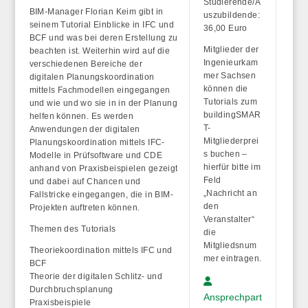
Studierende/A
BIM-Manager Florian Keim gibt in
uszubildende:
seinem Tutorial Einblicke in IFC und
36,00 Euro
BCF und was bei deren Erstellung zu
Mitglieder der
beachten ist. Weiterhin wird auf die
Ingenieurkam
verschiedenen Bereiche der
mer Sachsen
digitalen Planungskoordination
können die
mittels Fachmodellen eingegangen
Tutorials zum
und wie und wo sie in in der Planung
buildingSMAR
helfen können. Es werden
T-
Anwendungen der digitalen
Mitgliederprei
Planungskoordination mittels IFC-
s buchen –
Modelle in Prüfsoftware und CDE
hierfür bitte im
anhand von Praxisbeispielen gezeigt
Feld
und dabei auf Chancen und
„Nachricht an
Fallstricke eingegangen, die in BIM-
den
Projekten auftreten können.
Veranstalter“
Themen des Tutorials
die
Mitgliedsnum
Theoriekoordination mittels IFC und
mer eintragen.
BCF
Theorie der digitalen Schlitz- und
Durchbruchsplanung
Ansprechpart
Praxisbeispiele