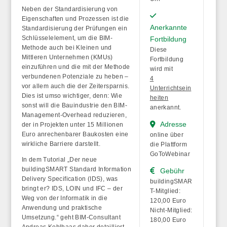
Neben der Standardisierung von
Eigenschaften und Prozessen ist die
Anerkannte
Standardisierung der Prüfungen ein
Schlüsselelement, um die BIM-
Fortbildung
Methode auch bei Kleinen und
Diese
Mittleren Unternehmen (KMUs)
Fortbildung
einzuführen und die mit der Methode
wird mit
verbundenen Potenziale zu heben –
4
vor allem auch die der Zeitersparnis.
Unterrichtsein
Dies ist umso wichtiger, denn: Wie
heiten
sonst will die Bauindustrie den BIM-
anerkannt.
Management-Overhead reduzieren,
Adresse
der in Projekten unter 15 Millionen
Euro anrechenbarer Baukosten eine
online über
wirkliche Barriere darstellt.
die Plattform
GoToWebinar
In dem Tutorial „Der neue
buildingSMART Standard Information
Gebühr
Delivery Specification (IDS), was
buildingSMAR
bringt er? IDS, LOIN und IFC – der
T-Mitglied:
Weg von der Informatik in die
120,00 Euro
Anwendung und praktische
Nicht-Mitglied:
Umsetzung.“ geht BIM-Consultant
180,00 Euro
Andreas Kohlhaas daher detailliert