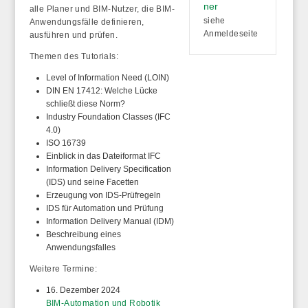
ner
alle Planer und BIM-Nutzer, die BIM-
siehe
Anwendungsfälle definieren,
Anmeldeseite
ausführen und prüfen.
Themen des Tutorials:
Level of Information Need (LOIN)
DIN EN 17412: Welche Lücke
schließt diese Norm?
Industry Foundation Classes (IFC
4.0)
ISO 16739
Einblick in das Dateiformat IFC
Information Delivery Specification
(IDS) und seine Facetten
Erzeugung von IDS-Prüfregeln
IDS für Automation und Prüfung
Information Delivery Manual (IDM)
Beschreibung eines
Anwendungsfalles
Weitere Termine:
16. Dezember 2024
BIM-Automation und Robotik