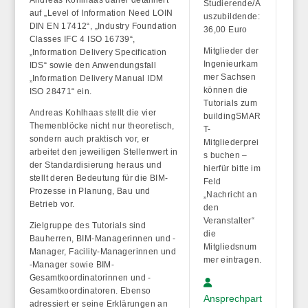
Studierende/A
auf „Level of Information Need LOIN
uszubildende:
DIN EN 17412“, „Industry Foundation
36,00 Euro
Classes IFC 4 ISO 16739“,
Mitglieder der
„Information Delivery Specification
Ingenieurkam
IDS“ sowie den Anwendungsfall
mer Sachsen
„Information Delivery Manual IDM
können die
ISO 28471“ ein.
Tutorials zum
Andreas Kohlhaas stellt die vier
buildingSMAR
Themenblöcke nicht nur theoretisch,
T-
sondern auch praktisch vor, er
Mitgliederprei
arbeitet den jeweiligen Stellenwert in
s buchen –
der Standardisierung heraus und
hierfür bitte im
stellt deren Bedeutung für die BIM-
Feld
Prozesse in Planung, Bau und
„Nachricht an
Betrieb vor.
den
Veranstalter“
Zielgruppe des Tutorials sind
die
Bauherren, BIM-Managerinnen und -
Mitgliedsnum
Manager, Facility-Managerinnen und
mer eintragen.
-Manager sowie BIM-
Gesamtkoordinatorinnen und -
Gesamtkoordinatoren. Ebenso
Ansprechpart
adressiert er seine Erklärungen an