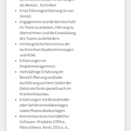
als Meister, Techniker.
Erste Führungserfahrung ist von
Vorteil.
Engagement und die Bereitschaft
im Team zu arbeiten, Führung zu
übernehmen und die Entwicklung
des Teams zu befördern.
Umfangreiche Kenntnisse der
technischen Baubestimmungen
und HOAI.
Erfahrungen im
Projektmanagement.
mehrjährige Erfahrung im
Bereich Planung und/oder
Ausführung auf dem Gebiet der
Elektrotechnik speziell auch im
Krankenhausbau.
Erfahrungen mit Brandmelde-
oder Gefahrenmeldeanlagen
sowie Photovoltaikanlagen.
Kenntnisse branchenüblicher
Software-Produkte (Office,
Plancal Nova, Revit, DDS o. ä.,