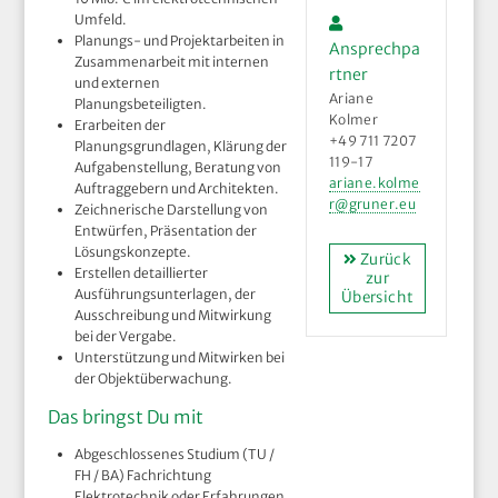
Umfeld.
Planungs- und Projektarbeiten in
Ansprechpa
Zusammenarbeit mit internen
rtner
und externen
Ariane
Planungsbeteiligten.
Kolmer
Erarbeiten der
+49 711 7207
Planungsgrundlagen, Klärung der
119-17
Aufgabenstellung, Beratung von
ariane.kolme
Auftraggebern und Architekten.
r@gruner.eu
Zeichnerische Darstellung von
Entwürfen, Präsentation der
Lösungskonzepte.
Zurück
Erstellen detaillierter
zur
Ausführungsunterlagen, der
Übersicht
Ausschreibung und Mitwirkung
bei der Vergabe.
Unterstützung und Mitwirken bei
der Objektüberwachung.
Das bringst Du mit
Abgeschlossenes Studium (TU /
FH / BA) Fachrichtung
Elektrotechnik oder Erfahrungen