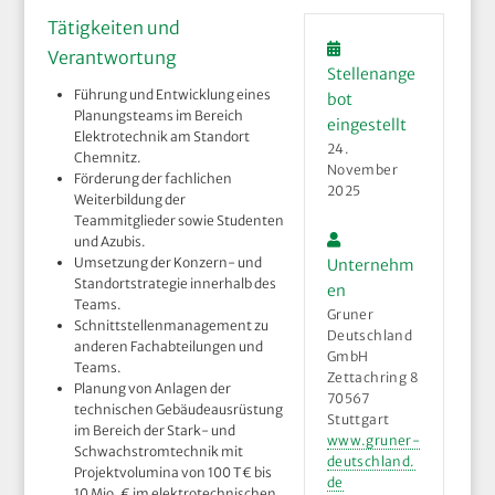
Tätigkeiten und
Verantwortung
Stellenange
Führung und Entwicklung eines
bot
Planungsteams im Bereich
eingestellt
Elektrotechnik am Standort
24.
Chemnitz.
November
Förderung der fachlichen
2025
Weiterbildung der
Teammitglieder sowie Studenten
und Azubis.
Umsetzung der Konzern- und
Unternehm
Standortstrategie innerhalb des
en
Teams.
Gruner
Schnittstellenmanagement zu
Deutschland
anderen Fachabteilungen und
GmbH
Teams.
Zettachring 8
Planung von Anlagen der
70567
technischen Gebäudeausrüstung
Stuttgart
im Bereich der Stark- und
www.gruner-
Schwachstromtechnik mit
deutschland.
Projektvolumina von 100 T€ bis
de
10 Mio. € im elektrotechnischen