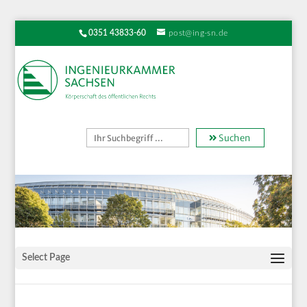
0351 43833-60
post@ing-sn.de
Suchen
Select Page