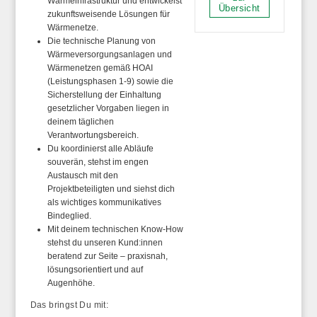
Wärmeinfrastruktur und entwickelst
Übersicht
zukunftsweisende Lösungen für
Wärmenetze.
Die technische Planung von
Wärmeversorgungsanlagen und
Wärmenetzen gemäß HOAI
(Leistungsphasen 1-9) sowie die
Sicherstellung der Einhaltung
gesetzlicher Vorgaben liegen in
deinem täglichen
Verantwortungsbereich.
Du koordinierst alle Abläufe
souverän, stehst im engen
Austausch mit den
Projektbeteiligten und siehst dich
als wichtiges kommunikatives
Bindeglied.
Mit deinem technischen Know-How
stehst du unseren Kund:innen
beratend zur Seite – praxisnah,
lösungsorientiert und auf
Augenhöhe.
Das bringst Du mit: