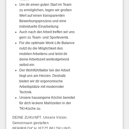
Um dir einen guten Start im Team
zu ermöglichen, legen wir großen
Wert auf einen transparenten
Bewerbungsprozess und eine
individuelle Einarbeitung.
Auch nach der Arbeit treffen wir uns
gern zu Team- und Sportevents.
Für die optimale Work-Life-Balance
nutzt du die Möglichkeit des
mobilen Arbeitens und teilst dir
deine Arbeitszeit weitestgehend
selbst ein.
Der Wohlfühlfaktor bei der Arbeit
liegt uns am Herzen. Deshalb
bieten wir dir ergonomische
Arbeitsplätze mit modernster
Technik.
Unsere hauseigene Köchin bereitet
für dich leckere Mahlzeiten in der
TKI-Küche zu.
DEINE ZUKUNFT. Unsere Vision.
Gemeinsam gestalten.
BEWIRB DICH JETZT BEI TKI UND