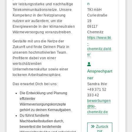
n
wir leistungsstarke und nachhaltige
Telekommunikationsnetze. Unsere
TKI mbH
Kompetenz in der Netzplanung
Curiestraße
nutzen wir außerdem, um die
19
Energiewende in der klimaneutralen
09117
Wärmeversorgung voranzutreiben.
Chemnitz
https://www.tki
Gestalte mit uns die Netze der
-
Zukunft und finde Deinen Platz in
chemnitz.de/d
unserem hochmotivierten Team.
e/
Profitiere dabei von einer
wertschätzenden
Unternehmenskultur sowie einer
Ansprechpart
lockeren Arbeitsatmosphäre.
ner
Das erwartet Dich bei uns:
Sandra Ihle
+49 371 52
Die Entwicklung und Planung
333 42
effizienter
bewerbungen
Wärmeversorgungskonzepte
@tki-
gehört zu deinen Kernaufgaben.
chemnitz.de
Du führst fundierte
Machbarkeitsstudien durch,
Zurück
bewertest die bestehende
zur