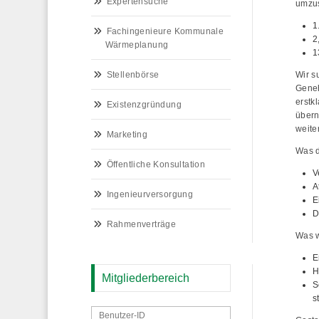
Expertensuche
umzu
1
Fachingenieure Kommunale
2
Wärmeplanung
1
Wir s
Stellenbörse
Geneh
erstk
Existenzgründung
übern
weite
Marketing
Was d
Öffentliche Konsultation
V
A
Ingenieurversorgung
E
D
Rahmenverträge
Was w
E
H
Mitgliederbereich
S
s