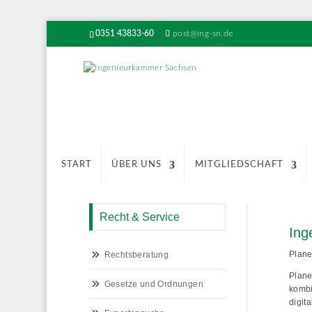
0351 43833-60
post@ing-sn.de
START
ÜBER UNS
MITGLIEDSCHAFT
Recht & Service
Ing
Plane
Rechtsberatung
Plane
Gesetze und Ordnungen
kombi
digit