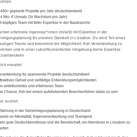
setzen.
.400+ geplante Projekte pro Jahr deutschlandweit
,4 Mio. € Umsatz (3x Wachstum pro Jahr)
3-köpfiges Team mit tiefer Expertise in der Baubranche
uchen erfahrene Ingenieur*innen (m/w/d) mit Expertise in der
migungsplanung für unseren Standort in Lissabon. Du wirst Teil eines
lassigen Teams und bekommst die Möglichkeit, früh Verantwortung zu
ehmen und in einer zukunftsorientierten Umgebung deine Expertise
rzuentwickeln.
ich erwartet:
erantwortung für spannende Projekte deutschlandweit
ttraktives Gehalt und vielfältige Entwicklungsmöglichkeiten
in ambitioniertes und erfahrenes Team
ie Chance, früh bei einem aufstrebenden Branchenführer dabei zu sein
ir suchen:
rfahrung in der Genehmigungsplanung in Deutschland
ands-on-Mentalität, Eigenverantwortung und Teamgeist
ehr gute Deutschkenntnisse und die Bereitschaft, ein Abenteuer in Lissabon zu
tarten