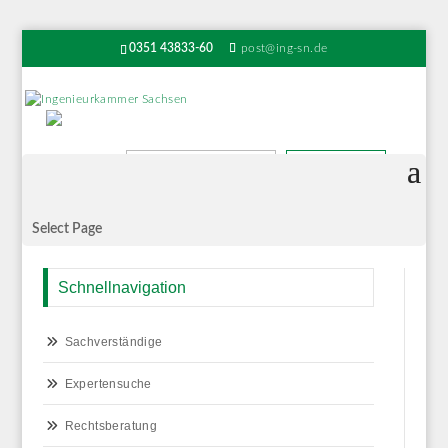
0351 43833-60
post@ing-sn.de
Suchen
Select Page
Schnellnavigation
Sachverständige
Expertensuche
Rechtsberatung