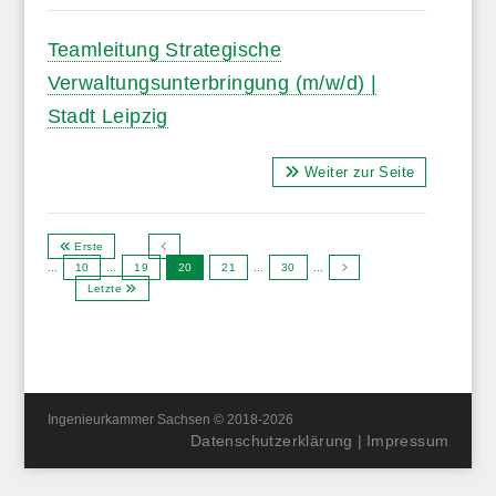
Teamleitung Strategische
Verwaltungsunterbringung (m/w/d) |
Stadt Leipzig
Weiter zur Seite
Erste
...
10
...
19
20
21
...
30
...
Letzte
Ingenieurkammer Sachsen © 2018-2026
Datenschutzerklärung
|
Impressum