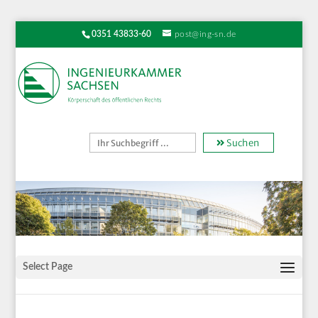
0351 43833-60
post@ing-sn.de
Suchen
Select Page