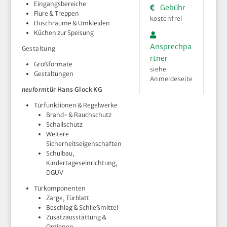
Eingangsbereiche
Gebühr
Flure & Treppen
kostenfrei
Duschräume & Umkleiden
Küchen zur Speisung
Ansprechpa
Gestaltung
rtner
Großformate
siehe
Gestaltungen
Anmeldeseite
neuform
tür Hans Glock KG
Türfunktionen & Regelwerke
Brand- & Rauchschutz
Schallschutz
Weitere
Sicherheitseigenschaften
Schulbau,
Kindertageseinrichtung,
DGUV
Türkomponenten
Zarge, Türblatt
Beschlag & Schließmittel
Zusatzausstattung &
Optionen