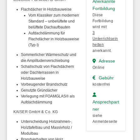
Anerkannte
Fortbildung
Flachdächer in Holzbauweise
Diese
Vom Klassiker zum modernen
Fortbildung
Standard – unbelüftete und
wird mit
belüftete Dachaufbauten
3
Aufdachdämmung für
Unterrichtsein
Flachdächer in Holzbauweise
heiten
(Typ I)
anerkannt.
Sommerlicher Wärmeschutz und
die Amplitudenverschiebung
Adresse
Schallschutz von Flachdächern
Online
oder Dachterrassen in
Gebühr
Holzbauweise
Vorbeugender Brandschutz
kostenfrei
Genutzte Gründächer
Verlegung mit FOAMGLAS® als
Ansprechpart
Aufdachdämmung
ner
KAISER GmbH & Co. KG
siehe
Unterscheidung Holzrahmen-,
Anmeldeseite
Holztafelbau und Massivholz /
Modulbau
Brandverhalten von Holz