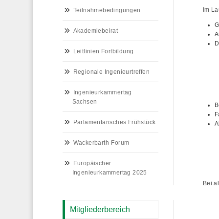
Im La
Teilnahmebedingungen
G
Akademiebeirat
A
D
Leitlinien Fortbildung
Regionale Ingenieurtreffen
Ingenieurkammertag
Sachsen
B
F
Parlamentarisches Frühstück
A
Wackerbarth-Forum
Europäischer
Ingenieurkammertag 2025
Bei a
Mitgliederbereich