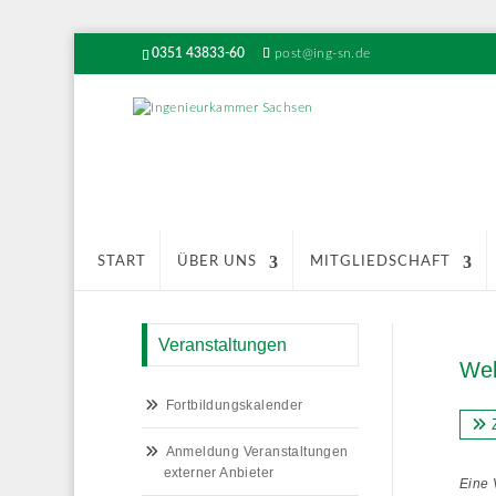
0351 43833-60
post@ing-sn.de
START
ÜBER UNS
MITGLIEDSCHAFT
Veranstaltungen
Web
Fortbildungskalender
Z
Anmeldung Veranstaltungen
externer Anbieter
Eine 