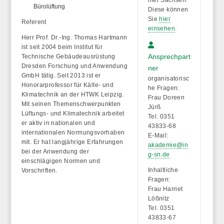
Bürolüftung
Diese können
Sie
hier
Referent
einsehen
.
Herr Prof. Dr.-Ing. Thomas Hartmann
ist seit 2004 beim Institut für
Ansprechpart
Technische Gebäudeausrüstung
Dresden Forschung und Anwendung
ner
GmbH tätig. Seit 2013 ist er
organisatorisc
Honorarprofessor für Kälte- und
he Fragen:
Klimatechnik an der HTWK Leipzig.
Frau Doreen
Mit seinen Themenschwerpunkten
Jürß
Lüftungs- und Klimatechnik arbeitet
Tel. 0351
er aktiv in nationalen und
43833-68
internationalen Normungsvorhaben
E-Mail:
mit. Er hat langjährige Erfahrungen
akademie@in
bei der Anwendung der
g-sn.de
einschlägigen Normen und
Inhaltliche
Vorschriften.
Fragen:
Frau Harriet
Lößnitz
Tel. 0351
43833-67