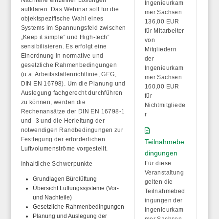
Ingenieurkam
aufklären. Das Webinar soll für die
mer Sachsen
objektspezifische Wahl eines
136,00 EUR
Systems im Spannungsfeld zwischen
für Mitarbeiter
„Keep it simple“ und High-tech“
von
sensibilisieren. Es erfolgt eine
Mitgliedern
Einordnung in normative und
der
gesetzliche Rahmenbedingungen
Ingenieurkam
(u.a. Arbeitsstättenrichtlinie, GEG,
mer Sachsen
DIN EN 16798). Um die Planung und
160,00 EUR
Auslegung fachgerecht durchführen
für
zu können, werden die
Nichtmitgliede
Rechenansätze der DIN EN 16798-1
r
und -3 und die Herleitung der
notwendigen Randbedingungen zur
Festlegung der erforderlichen
Teilnahmebe
Luftvolumenströme vorgestellt.
dingungen
Für diese
Inhaltliche Schwerpunkte
Veranstaltung
Grundlagen Bürolüftung
gelten die
Übersicht Lüftungssysteme (Vor-
Teilnahmebed
und Nachteile)
ingungen der
Gesetzliche Rahmenbedingungen
Ingenieurkam
Planung und Auslegung der
mer Sachsen.