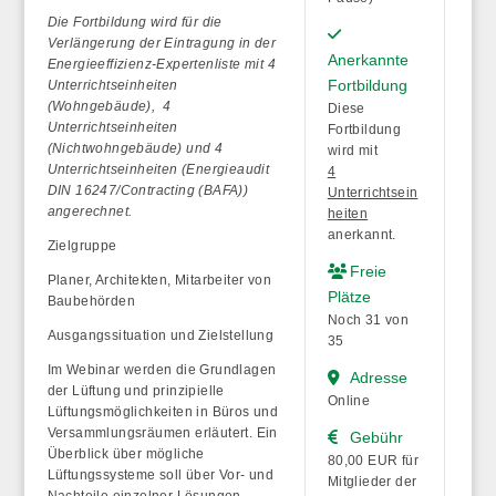
Die Fortbildung wird für die
Verlängerung der Eintragung in der
Anerkannte
Energieeffizienz-Expertenliste mit 4
Fortbildung
Unterrichtseinheiten
(Wohngebäude), 4
Diese
Unterrichtseinheiten
Fortbildung
(Nichtwohngebäude) und 4
wird mit
Unterrichtseinheiten (Energieaudit
4
DIN 16247/Contracting (BAFA))
Unterrichtsein
angerechnet.
heiten
anerkannt.
Zielgruppe
Freie
Planer, Architekten, Mitarbeiter von
Plätze
Baubehörden
Noch 31 von
Ausgangssituation und Zielstellung
35
Im Webinar werden die Grundlagen
Adresse
der Lüftung und prinzipielle
Online
Lüftungsmöglichkeiten in Büros und
Versammlungsräumen erläutert. Ein
Gebühr
Überblick über mögliche
80,00 EUR für
Lüftungssysteme soll über Vor- und
Mitglieder der
Nachteile einzelner Lösungen