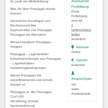
Anerkannte
Im Laufe der Weiterbildung:
Fortbildung
Was Sie über Flüssiggas wissen
Diese
müssen
Fortbildung
wird mit
Gesetzliche Grundlagen und
2
Rechtsvorschriften
Unterrichtsein
Eigenschaften von Flüssiggas
heiten
Flüssiggas als Alternative
anerkannt.
Woraus bestehen Flüssiggas –
Anlagen
Adresse
Online
Flüssiggas – Lagerbehälter
Entnahmeleistungen aus Flüssiggas
Gebühr
– Lagerbehältern
kostenfrei
Aufstellungsbedingungen
Warum Flüssiggas die
Ansprechpart
zukunftsweisende und sichere
ner
Energie ist
siehe
Flüssiggas vs. Bio Flüssiggas
Anmeldeseite
Cool LPG
Herstellung, Einsatz,
Nachweisführung