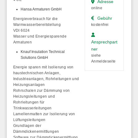
Adresse
online
Hansa Armaturen GmbH
Gebühr
Energieverbrauch für die
Warmwasserbereitstellung
kostenfrei
VDI 6024
Wasser und Energiesparende
Ansprechpart
Armaturen
ner
Knauf Insulation Technical
siehe
Solutions GmbH
Anmeldeseite
Energie sparen mit Isolierung von
haustechnischen Anlagen,
Industrieanlagen, Rohrleitungen und
Heizungsanlagen
Rohrschalen zur Dämmung von
Heizungsleitungen und
Rohrleitungen für
Trinkwasserleitungen
Lamellenmatten zur Isolierung von
Lüftungsleitungen
Grundlagen der
Dämmdickenermittlungen
Software zur Dämmdickenermittlung