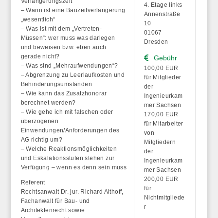
Verlängerungszeit
4. Etage links
– Wann ist eine Bauzeitverlängerung
Annenstraße
„wesentlich“
10
– Was ist mit dem „Vertreten-
01067
Müssen“: wer muss was darlegen
Dresden
und beweisen bzw. eben auch
gerade nicht?
Gebühr
– Was sind „Mehraufwendungen“?
100,00 EUR
– Abgrenzung zu Leerlaufkosten und
für Mitglieder
Behinderungsumständen
der
– Wie kann das Zusatzhonorar
Ingenieurkam
berechnet werden?
mer Sachsen
– Wie gehe ich mit falschen oder
170,00 EUR
überzogenen
für Mitarbeiter
Einwendungen/Anforderungen des
von
AG richtig um?
Mitgliedern
– Welche Reaktionsmöglichkeiten
der
und Eskalationsstufen stehen zur
Ingenieurkam
Verfügung – wenn es denn sein muss
mer Sachsen
200,00 EUR
Referent
für
Rechtsanwalt Dr. jur. Richard Althoff,
Nichtmitgliede
Fachanwalt für Bau- und
r
Architektenrecht sowie