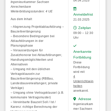
04.04.2025
Ingenieurkammer Sachsen
Anrechenbare
Weiterbildungsstunden: 4 UE
Anmeldefrist
Aus dem Inhalt
21.03.2025
– Abgrenzung Projektablaufstörung –
Zeitplan
Bauzeitverlängerung
09:00 – 12:30
– Besondere Bedingungen bei
Uhr
Ablaufstörungen in der
Planungsphase
– Voraussetzungen für
Anerkannte
Zusatzhonorar bei Ablaufstörungen;
Fortbildung
Handlungsmöglichkeiten und
Diese
Alternativen
Fortbildung
– Umgang mit den üblichen
wird mit
Vertragsklauseln zur
4
Bauzeitverlängerung (RBBau,
Unterrichtsein
Landesbauverwaltungen; private
heiten
Verträge)
anerkannt.
– Umgang ohne Vertragsklausel (z.B.
kommunale Vertragsmuster)
Adresse
– Vereinbarte Bauzeit Soll / Ist /
Ingenieurkam
Karenz: richtige Berechnung der
mer Sachsen