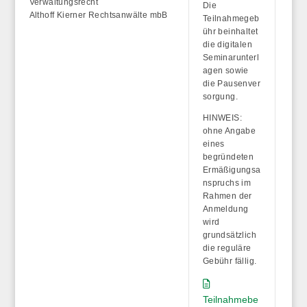
Verwaltungsrecht
Die
Althoff Kierner Rechtsanwälte mbB
Teilnahmegeb
ühr beinhaltet
die
digitalen
Seminarunterl
agen
sowie
die
Pausenver
sorgung
.
HINWEIS:
ohne Angabe
eines
begründeten
Ermäßigungsa
nspruchs im
Rahmen der
Anmeldung
wird
grundsätzlich
die reguläre
Gebühr fällig
.
Teilnahmebe