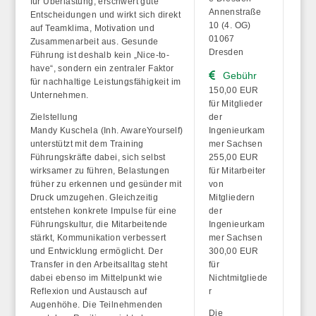
für Überlastung, erschwert gute
Annenstraße
Entscheidungen und wirkt sich direkt
10 (4. OG)
auf Teamklima, Motivation und
01067
Zusammenarbeit aus. Gesunde
Dresden
Führung ist deshalb kein „Nice-to-
have“, sondern ein zentraler Faktor
Gebühr
für nachhaltige Leistungsfähigkeit im
150,00 EUR
Unternehmen.
für Mitglieder
Zielstellung
der
Mandy Kuschela (Inh. AwareYourself)
Ingenieurkam
unterstützt mit dem Training
mer Sachsen
Führungskräfte dabei, sich selbst
255,00 EUR
wirksamer zu führen, Belastungen
für Mitarbeiter
früher zu erkennen und gesünder mit
von
Druck umzugehen. Gleichzeitig
Mitgliedern
entstehen konkrete Impulse für eine
der
Führungskultur, die Mitarbeitende
Ingenieurkam
stärkt, Kommunikation verbessert
mer Sachsen
und Entwicklung ermöglicht. Der
300,00 EUR
Transfer in den Arbeitsalltag steht
für
dabei ebenso im Mittelpunkt wie
Nichtmitgliede
Reflexion und Austausch auf
r
Augenhöhe. Die Teilnehmenden
Die