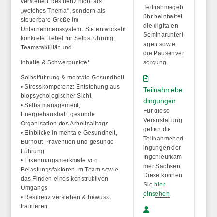
verstehen Resilienz nicht als
Teilnahmegeb
„weiches Thema“, sondern als
ühr beinhaltet
steuerbare Größe im
die
digitalen
Unternehmenssystem. Sie entwickeln
Seminarunterl
konkrete Hebel für Selbstführung,
agen
sowie
Teamstabilität und
die
Pausenver
Inhalte & Schwerpunkte*
sorgung
.
Selbstführung & mentale Gesundheit
• Stresskompetenz: Entstehung aus
Teilnahmebe
biopsychologischer Sicht
dingungen
• Selbstmanagement,
Für diese
Energiehaushalt, gesunde
Veranstaltung
Organisation des Arbeitsalltags
gelten die
• Einblicke in mentale Gesundheit,
Teilnahmebed
Burnout-Prävention und gesunde
ingungen der
Führung
Ingenieurkam
• Erkennungsmerkmale von
mer Sachsen.
Belastungsfaktoren im Team sowie
Diese können
das Finden eines konstruktiven
Sie
hier
Umgangs
einsehen
.
• Resilienz verstehen & bewusst
trainieren