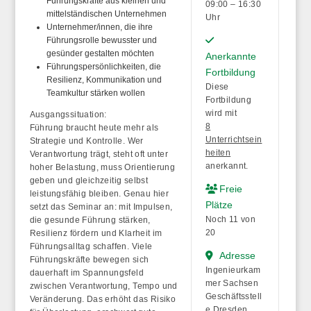
Führungskräfte aus kleinen und
09:00 – 16:30
mittelständischen Unternehmen
Uhr
Unternehmer/innen, die ihre
Führungsrolle bewusster und
gesünder gestalten möchten
Anerkannte
Führungspersönlichkeiten, die
Fortbildung
Resilienz, Kommunikation und
Diese
Teamkultur stärken wollen
Fortbildung
wird mit
Ausgangssituation:
8
Führung braucht heute mehr als
Unterrichtsein
Strategie und Kontrolle. Wer
heiten
Verantwortung trägt, steht oft unter
anerkannt.
hoher Belastung, muss Orientierung
geben und gleichzeitig selbst
Freie
leistungsfähig bleiben. Genau hier
Plätze
setzt das Seminar an: mit Impulsen,
Noch 11 von
die gesunde Führung stärken,
20
Resilienz fördern und Klarheit im
Führungsalltag schaffen. Viele
Adresse
Führungskräfte bewegen sich
Ingenieurkam
dauerhaft im Spannungsfeld
mer Sachsen
zwischen Verantwortung, Tempo und
Geschäftsstell
Veränderung. Das erhöht das Risiko
e Dresden