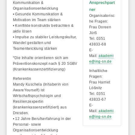
Ansprechpart
Kommunikation &
Organisationsentwicklung
ner
• Gesunde Kommunikation &
Organisatorisc
Motivation im Team stärken
he Fragen:
• Konflikte konstruktiv betrachten &
Frau Doreen
aktiv lösen
Jürß
• Impulse zu stabiler Leistungskultur,
Tel. 0351
Wandel gestalten und
43833-68
Teamentwicklung stärken
E-
Mail:
akademi
*Die Inhalte orientieren sich am
e@ing-sn.de
Präventionskonzept nach § 20 SGBV
(Krankenkassenzertifizierung)
Inhaltliche
Fragen:
Referentin
Frau Harriet
Mandy Kuschela (Inhaberin von
Lößnitz
AwareYourself) ist
Tel. 0351
Wirtschaftspsychologin und
43833-67
Resilienzexpertin
E-
(krankenkassenzertifiziert) aus
Mail:
akademi
Dresden.
e@ing-sn.de
• 12 Jahre Berufserfahrung in der
Personal- sowie
Organisationsentwicklung