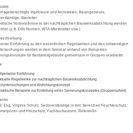
ruppe:
rlageberechtigte Ingenieure und Architekten, Bauingenieure,
erständige, Bauleiter
etische Vorkenntnisse in der nachträglichen Bauwerksabdichtung werden
hlen (z.B. DIN-Normen, WTA-Merkblätter usw.).
beschreibung
einer Einführung zu den wesentlichen Regelwerken und den notwendigen
tersuchungen werden in dem Seminar anhand von Beispielen
rungskonzepte für Bestandsgebäude gemeinsam in Gruppen erarbeitet.
e:
llgemeine Einführung
ktuelle Regelwerke zur nachträglichen Bauwerksabdichtung
oruntersuchungen und Abdichtungskonzept
raktische Beispiele zur Erstellung eines Sanierungskonzeptes (Gruppenarbeit)
entin
B. Eng. Virginie Schütz, Sachverständige in den Bereichen Feuchteschutz,
melpilzen und Holzschutz, Fachbuchautorin, Referentin