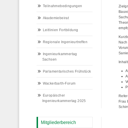
Teilnahmebedingungen
Zielg
Bauvo
Sachv
Akademiebeirat
Theor
empfo
Leitlinien Fortbildung
Kurz
Regionale Ingenieurtreffen
Nach 
Vorun
Sanie
Ingenieurkammertag
Sachsen
Inhalt
A
Parlamentarisches Frühstück
A
V
Wackerbarth-Forum
P
Europäischer
Refer
Ingenieurkammertag 2025
Frau 
Schim
Mitgliederbereich