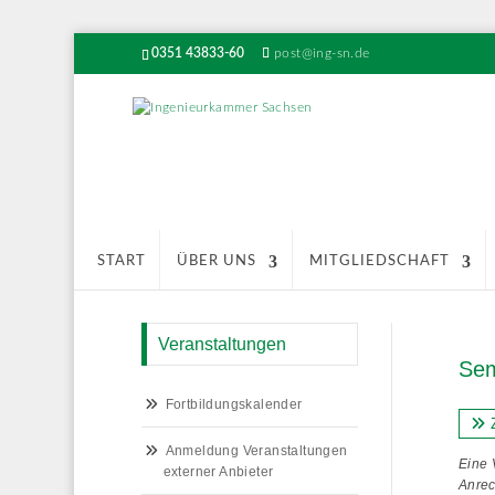
0351 43833-60
post@ing-sn.de
START
ÜBER UNS
MITGLIEDSCHAFT
Veranstaltungen
Sem
Fortbildungskalender
Z
Anmeldung Veranstaltungen
Eine 
externer Anbieter
Anrec