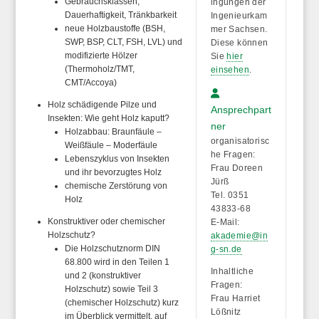
Gebrauchsklassen,
ingungen der
Dauerhaftigkeit, Tränkbarkeit
Ingenieurkam
neue Holzbaustoffe (BSH,
mer Sachsen.
SWP, BSP, CLT, FSH, LVL) und
Diese können
modifizierte Hölzer
Sie
hier
(Thermoholz/TMT,
einsehen
.
CMT/Accoya)
Holz schädigende Pilze und
Ansprechpart
Insekten: Wie geht Holz kaputt?
ner
Holzabbau: Braunfäule –
organisatorisc
Weißfäule – Moderfäule
he Fragen:
Lebenszyklus von Insekten
Frau Doreen
und ihr bevorzugtes Holz
Jürß
chemische Zerstörung von
Tel. 0351
Holz
43833-68
Konstruktiver oder chemischer
E-Mail:
Holzschutz?
akademie@in
Die Holzschutznorm DIN
g-sn.de
68.800 wird in den Teilen 1
Inhaltliche
und 2 (konstruktiver
Fragen:
Holzschutz) sowie Teil 3
Frau Harriet
(chemischer Holzschutz) kurz
Lößnitz
im Überblick vermittelt, auf