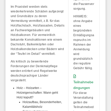
die
Pausenver
Im Praxisteil werden stets
sorgung
.
wiederkehrende Schäden aufgezeigt
und Grundsätze zu deren
HINWEIS:
Vermeidung vermittelt, z.B. für das
ohne Angabe
Holzflachdach, Holzfassaden, Details
eines
an Fachwerkgebäuden und
begründeten
Holzbalkonen. Für vermeintlich
Ermäßigungsa
bekannte Konstruktionen wie einem
nspruchs im
Dachstuhl, Balkenköpfen oder
Rahmen der
Holzbalkendecken unter Bädern wird
Anmeldung
der “Teufel im Detail” vermittelt.
wird
grundsätzlich
Als kritisch zu bewertende
die reguläre
Forderungen der Denkmalpflege
Gebühr fällig
.
werden erörtert und Regelwerke
deutschsprachiger Länder
vorgestellt.
Teilnahmebe
dingungen
Holz – Holzarten –
Holzeigenschaften: Wann geht
Für diese
Holz kaputt?
Veranstaltung
Holzaufbau, Besonderheiten,
gelten die
Kalamitätsholz
Teilnahmebed