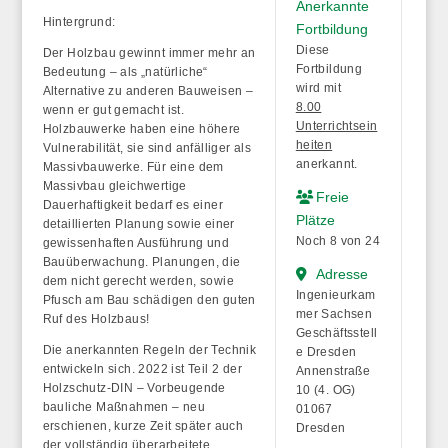
Anerkannte
Hintergrund:
Fortbildung
Diese
Der Holzbau gewinnt immer mehr an
Fortbildung
Bedeutung – als „natürliche“
wird mit
Alternative zu anderen Bauweisen –
8.00
wenn er gut gemacht ist.
Unterrichtsein
Holzbauwerke haben eine höhere
heiten
Vulnerabilität, sie sind anfälliger als
anerkannt.
Massivbauwerke. Für eine dem
Massivbau gleichwertige
Freie
Dauerhaftigkeit bedarf es einer
Plätze
detaillierten Planung sowie einer
Noch 8 von 24
gewissenhaften Ausführung und
Bauüberwachung. Planungen, die
Adresse
dem nicht gerecht werden, sowie
Ingenieurkam
Pfusch am Bau schädigen den guten
mer Sachsen
Ruf des Holzbaus!
Geschäftsstell
Die anerkannten Regeln der Technik
e Dresden
entwickeln sich. 2022 ist Teil 2 der
Annenstraße
Holzschutz-DIN – Vorbeugende
10 (4. OG)
bauliche Maßnahmen – neu
01067
erschienen, kurze Zeit später auch
Dresden
der vollständig überarbeitete