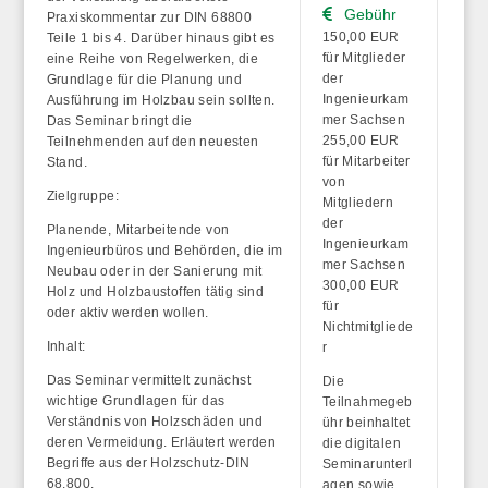
Gebühr
Praxiskommentar zur DIN 68800
150,00 EUR
Teile 1 bis 4. Darüber hinaus gibt es
für Mitglieder
eine Reihe von Regelwerken, die
der
Grundlage für die Planung und
Ingenieurkam
Ausführung im Holzbau sein sollten.
mer Sachsen
Das Seminar bringt die
255,00 EUR
Teilnehmenden auf den neuesten
für Mitarbeiter
Stand.
von
Zielgruppe:
Mitgliedern
der
Planende, Mitarbeitende von
Ingenieurkam
Ingenieurbüros und Behörden, die im
mer Sachsen
Neubau oder in der Sanierung mit
300,00 EUR
Holz und Holzbaustoffen tätig sind
für
oder aktiv werden wollen.
Nichtmitgliede
Inhalt:
r
Das Seminar vermittelt zunächst
Die
wichtige Grundlagen für das
Teilnahmegeb
Verständnis von Holzschäden und
ühr beinhaltet
deren Vermeidung. Erläutert werden
die
digitalen
Begriffe aus der Holzschutz-DIN
Seminarunterl
68.800.
agen
sowie