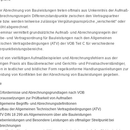
er Abrechnung von Bauleistungen treten oftmals aus Unkenntnis der Aufmaß-
brechnungsregeln Differenzstandpunkte zwischen den Vertragspartner
e bzw. werden teilweise zulässige Vergütungsansprüche „verschenkt“ oder
öht abgerechnet.
eminar vermittelt grundsätzliche Aufmaß- und Abrechnungsregeln der
be- und Vertragsordnung für Bauleistungen nach den Allgemeinen
ischen Vertragsbedingungen (ATV) der VOB Teil C für verschiedene
rpunktleistungsbereiche.
d von vielfältigen Aufmaßbeispielen und Abrechnungsfehlern aus der
rigen Praxis als Bauüberwacher und Gerichts- und Privatsachverständiger,
n in textlicher und bildlicher Form regelkonforme Handlungsanleitungen zur
idung von Konflikten bei der Abrechnung von Bauleistungen gegeben.
te
 Erfordernisse und Abrechnungsgrundlagen nach VOB
oraussetzungen zur Prüfbarkeit von Aufmaßen
llgemeine Begriffs- und Abrechnungsdefinitionen
ufbau der Allgemeinen Technischen Vertragsbedingungen (ATV)
TV DIN 18 299 als Allgemeinnorm über alle Bauleistungen
ebenleistungen und Besondere Leistungen als oftmaliger Streitpunkt bei
brechnungen