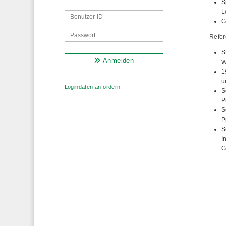
S
L
G
Refer
S
Anmelden
W
1
u
Logindaten anfordern
S
P
S
P
S
I
G