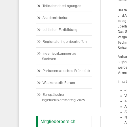
Teilnahmebedingungen
Bei d
und A
Akademiebeirat
zutag
überh
Leitlinien Fortbildung
Das S
Verga
Regionale Ingenieurtreffen
Techn
Schwe
Ingenieurkammertag
Anhan
Sachsen
30jäh
werde
Parlamentarisches Frühstück
Verme
Inhal
Wackerbarth-Forum
•
Europäischer
V
Ingenieurkammertag 2025
A
A
A
N
Mitgliederbereich
A