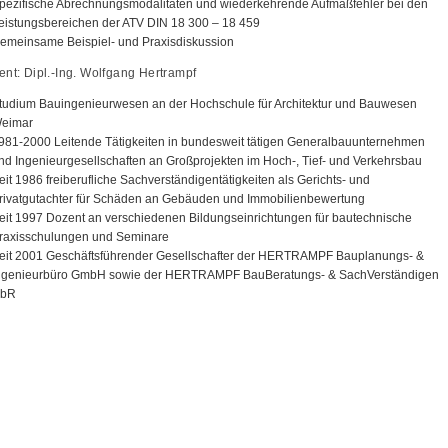
pezifische Abrechnungsmodalitäten und wiederkehrende Aufmaßfehler bei den
eistungsbereichen der ATV DIN 18 300 – 18 459
emeinsame Beispiel- und Praxisdiskussion
ent:
Dipl.-Ing. Wolfgang Hertrampf
tudium Bauingenieurwesen an der Hochschule für Architektur und Bauwesen
eimar
981-2000 Leitende Tätigkeiten in bundesweit tätigen Generalbauunternehmen
nd Ingenieurgesellschaften an Großprojekten im Hoch-, Tief- und Verkehrsbau
eit 1986 freiberufliche Sachverständigentätigkeiten als Gerichts- und
rivatgutachter für Schäden an Gebäuden und Immobilienbewertung
eit 1997 Dozent an verschiedenen Bildungseinrichtungen für bautechnische
raxisschulungen und Seminare
eit 2001 Geschäftsführender Gesellschafter der HERTRAMPF Bauplanungs- &
ngenieurbüro GmbH sowie der HERTRAMPF BauBeratungs- & SachVerständigen
bR