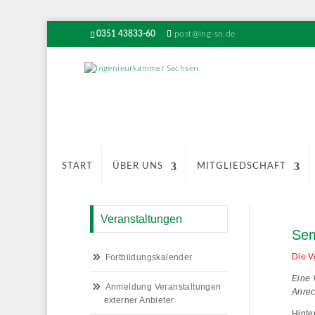
0351 43833-60
post@ing-sn.de
START
ÜBER UNS
MITGLIEDSCHAFT
Veranstaltungen
Sem
Die V
Fortbildungskalender
Eine 
Anmeldung Veranstaltungen
Anrec
externer Anbieter
Hinte