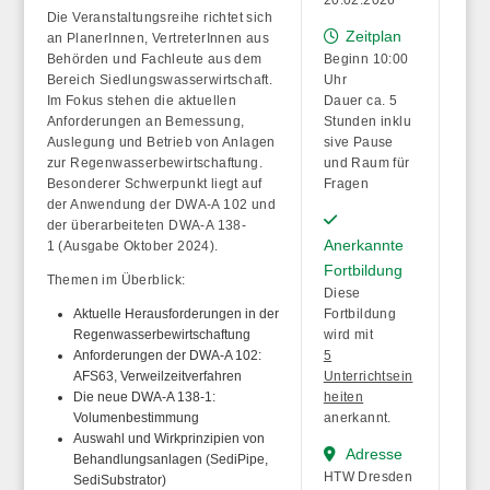
Die Veranstaltungsreihe richtet sich
Zeitplan
an PlanerInnen, VertreterInnen aus
Behörden und Fachleute aus dem
Beginn 10:00
Bereich Siedlungswasserwirtschaft.
Uhr
Im Fokus stehen die aktuellen
Dauer ca. 5
Anforderungen an Bemessung,
Stunden inklu
Auslegung und Betrieb von Anlagen
sive Pause
zur Regenwasserbewirtschaftung.
und Raum für
Besonderer Schwerpunkt liegt auf
Fragen
der Anwendung der
DWA-A 102
und
der überarbeiteten
DWA-A 138-
Anerkannte
1
(Ausgabe Oktober 2024).
Fortbildung
Themen im Überblick:
Diese
Aktuelle Herausforderungen in der
Fortbildung
Regenwasserbewirtschaftung
wird mit
Anforderungen der DWA-A 102:
5
AFS63, Verweilzeitverfahren
Unterrichtsein
Die neue DWA-A 138-1:
heiten
Volumenbestimmung
anerkannt.
Auswahl und Wirkprinzipien von
Adresse
Behandlungsanlagen (SediPipe,
HTW Dresden
SediSubstrator)