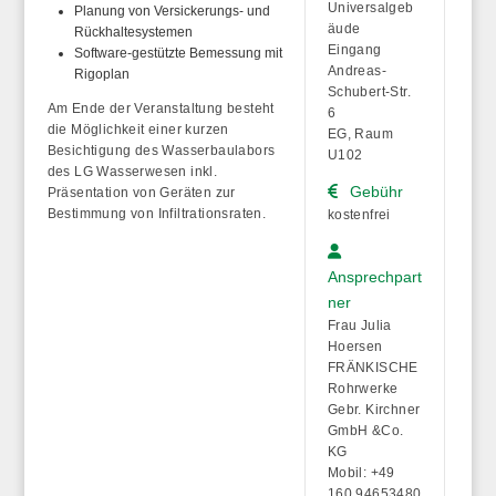
Universalgeb
Planung von Versickerungs- und
äude
Rückhaltesystemen
Eingang
Software-gestützte Bemessung mit
Andreas-
Rigoplan
Schubert-Str.
Am Ende der Veranstaltung besteht
6
die Möglichkeit einer kurzen
EG, Raum
Besichtigung des Wasserbaulabors
U102
des LG Wasserwesen inkl.
Gebühr
Präsentation von Geräten zur
Bestimmung von Infiltrationsraten.
kostenfrei
Ansprechpart
ner
Frau Julia
Hoersen
FRÄNKISCHE
Rohrwerke
Gebr. Kirchner
GmbH &Co.
KG
Mobil: +49
160 94653480