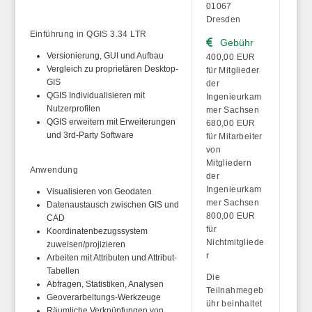
01067
Dresden
Einführung in QGIS 3.34 LTR
Gebühr
Versionierung, GUI und Aufbau
400,00 EUR
Vergleich zu proprietären Desktop-
für Mitglieder
GIS
der
QGIS Individualisieren mit
Ingenieurkam
Nutzerprofilen
mer Sachsen
QGIS erweitern mit Erweiterungen
680,00 EUR
und 3rd-Party Software
für Mitarbeiter
von
Mitgliedern
Anwendung
der
Ingenieurkam
Visualisieren von Geodaten
mer Sachsen
Datenaustausch zwischen GIS und
800,00 EUR
CAD
für
Koordinatenbezugssystem
Nichtmitgliede
zuweisen/projizieren
r
Arbeiten mit Attributen und Attribut-
Tabellen
Die
Abfragen, Statistiken, Analysen
Teilnahmegeb
Geoverarbeitungs-Werkzeuge
ühr beinhaltet
Räumliche Verknüpfungen von