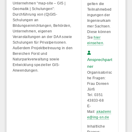
Unternehmen “map-site – GIS |
gelten die
Geomatik | Schulungen”:
Teilnahmebed
Durchführung von (Q)GIS-
ingungen der
Schulungen an
Ingenieurkam
Bildungseinrichtungen, Behörden,
mer Sachsen.
Unternehmen, eigenen
Diese können
Veranstaltungen an der DAA sowie
Sie
hier
Schulungen für Privatpersonen.
einsehen
.
Außerdem Projektbetreuung in den
Bereichen Forst und
Naturparkverwaltung sowie
Ansprechpart
Entwicklung spezieller GIS-
ner
Anwendungen.
Organisatorisc
he Fragen:
Frau Doreen
Jürß
Tel. 0351
43833-68
E-
Mail:
akademi
e@ing-sn.de
Inhaltliche
Fragen: