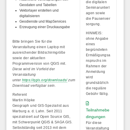
die
digitalen
Geodaten und Tabellen
Seminarunterl
Vektorlayer erstellen und
agen
sowie
digitalisieren
die
Pausenver
Geodienste und MapServices
sorgung
.
Erzeugung einer Druckausgabe
HINWEIS:
ohne Angabe
Bitte bringen Sie für die
eines
Veranstaltung einen Laptop mit
begründeten
ausreichender Bildschirmgröße
Ermäßigungsa
sowie der aktuellen
nspruchs im
Programmversion von QGIS mit.
Rahmen der
Diese wird im Vorfeld der
Anmeldung
Veranstaltung
wird
unter
https://qgis.org/downloads/
zum
grundsätzlich
Download verfügbar sein.
die reguläre
Gebühr fällig
.
Referent
Martin Höpke
Geograph und GIS-Spezialist aus
Teilnahmebe
Marburg a. d. Lahn. Seit 2011
dingungen
spezialisiert auf Open Source GIS,
mit Schwerpunkt QGIS & SAGA GIS.
Für diese
Selbstständig seit 2013 mit dem
Veranstaltung