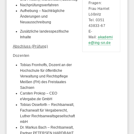
Fragen:
Nachprüfungsverfahren
Frau Harriet
Aufhebung – Nachträgliche
Lößnitz
Änderungen und
Tel. 0351
Neuausschreibung
43833-67
Zusätzliche landesspezifische
E-
Inhalte
Mail:
akademi
e@ing-sn.de
Abschluss (Prüfung)
Dozenten
Tobias Fronhoffs, Dozent an der
Hochschule für öffentliche
Verwaltung und Rechtspflege
Meißen (FH) des Freistaates
Sachsen
Carsten Prokop – CEO
eVergabe.de GmbH
Tobias Osseforth – Rechtsanwalt,
Fachanwalt für Vergaberecht,
Luther Rechtsanwaltsgesellschaft
mbH
Dr. Markus Bach – Rechtsanwalt,
Partner PETERSEN HARDRAHT