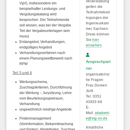
Veranstaltung
VgV), insbesondere ein
gelten die
beispielhafter Leistungs- und
Teilnahmebed
Vergütungskatalog wird
ingungen der
besprochen. Der Teilnehmende
Ingenieurkam
soll wissen, was bei der Vergabe
mer Sachsen.
Teil der Vergabeunterlagen sein
Diese können
muss)
Sie
hier
Erstangebot, Verhandlungen,
einsehen
.
endgültiges Angebot
Verhandlungsverfahren nach
einem Planungswettbewerb nach
Ansprechpart
RPW
ner
Teil 5 und 6
organisatorisc
he Fragen:
Wertungsschema,
Frau Doreen
Zuschlagskriterien, Durchführung
Jürß
der Wertung – Jurysitzung, Lehre
Tel. 0351
vom Beurteilungsspielraum,
43833-68
Verhandlung
E-
ungewöhnlich niedrige Angebote
Mail:
akademi
Fristenmanagement
e@ing-sn.de
(Vorinformation, Bekanntmachung
Inhaltliche
und Fristen), Wartefristen, Zuschlag