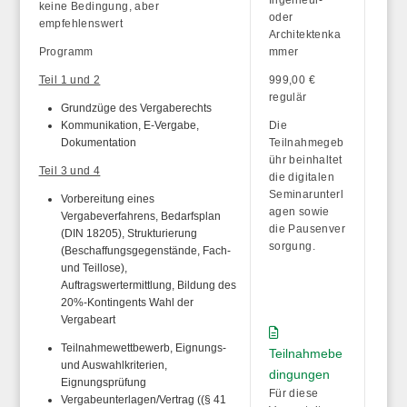
keine Bedingung, aber
oder
empfehlenswert
Architektenka
Programm
mmer
Teil 1 und 2
999,00 €
regulär
Grundzüge des Vergaberechts
Kommunikation, E-Vergabe,
Die
Dokumentation
Teilnahmegeb
ühr beinhaltet
Teil 3 und 4
die
digitalen
Seminarunterl
Vorbereitung eines
agen
sowie
Vergabeverfahrens, Bedarfsplan
die
Pausenver
(DIN 18205), Strukturierung
sorgung
.
(Beschaffungsgegenstände, Fach-
und Teillose),
Auftragswertermittlung, Bildung des
20%-Kontingents Wahl der
Vergabeart
Teilnahmewettbewerb, Eignungs-
Teilnahmebe
und Auswahlkriterien,
dingungen
Eignungsprüfung
Für diese
Vergabeunterlagen/Vertrag ((§ 41