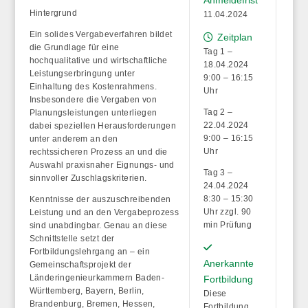
Hintergrund
11.04.2024
Ein solides Vergabeverfahren bildet
Zeitplan
die Grundlage für eine
Tag 1 –
hochqualitative und wirtschaftliche
18.04.2024
Leistungserbringung unter
9:00 – 16:15
Einhaltung des Kostenrahmens.
Uhr
Insbesondere die Vergaben von
Tag 2 –
Planungsleistungen unterliegen
22.04.2024
dabei speziellen Herausforderungen
9:00 – 16:15
unter anderem an den
Uhr
rechtssicheren Prozess an und die
Auswahl praxisnaher Eignungs- und
Tag 3 –
sinnvoller Zuschlagskriterien.
24.04.2024
8:30 – 15:30
Kenntnisse der auszuschreibenden
Uhr zzgl. 90
Leistung und an den Vergabeprozess
min Prüfung
sind unabdingbar. Genau an diese
Schnittstelle setzt der
Fortbildungslehrgang an – ein
Anerkannte
Gemeinschaftsprojekt der
Länderingenieurkammern Baden-
Fortbildung
Württemberg, Bayern, Berlin,
Diese
Brandenburg, Bremen, Hessen,
Fortbildung