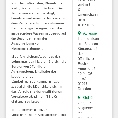
Nordrhein-Westfalen, Rheinland-
wird mit
Pfalz, Saarland und Sachsen. Die
24
Teilnehmer werden befähigt, ihr
Unterrichtsein
bereits erworbenes Fachwissen mit
heiten
dem Vergaberecht zu koordinieren.
anerkannt.
Der dreitägige Lehrgang vermittelt
Adresse
insbesondere Wissen mit Bezug auf
die Besonderheiten der
Ingenieurkam
Ausschreibung von
mer Sachsen
Planungsleistungen.
Körperschaft
des
Mit erfolgreichem Abschluss des
öffentlichen
Lehrgangs qualifizieren Sie sich als
Rechts
Berater von öffentlichen
Annenstraße
Auftraggebern. Mitglieder der
10 (4. OG
kooperierenden
links)
Länderingenieurkammern haben
01067
zusätzlich die Möglichkeit, sich in
Dresden
das Verzeichnis der qualifizierten
Vergabeberater:innen (BIngK)
Gebühr
eintragen zu lassen.
799,00 €
Mitglieder
Teilnahmevoraussetzungen:
einer
Vorkenntnisse im Vergaberecht sind
Ingenieur-