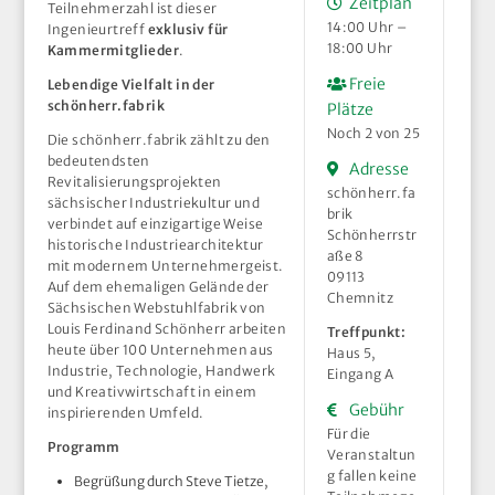
Zeitplan
Teilnehmerzahl ist dieser
14:00 Uhr –
Ingenieurtreff
exklusiv für
18:00 Uhr
Kammermitglieder
.
Freie
Lebendige Vielfalt in der
schönherr.fabrik
Plätze
Noch 2 von 25
Die schönherr.fabrik zählt zu den
bedeutendsten
Adresse
Revitalisierungsprojekten
schönherr.fa
sächsischer Industriekultur und
brik
verbindet auf einzigartige Weise
Schönherrstr
historische Industriearchitektur
aße 8
mit modernem Unternehmergeist.
09113
Auf dem ehemaligen Gelände der
Chemnitz
Sächsischen Webstuhlfabrik von
Louis Ferdinand Schönherr arbeiten
Treffpunkt:
heute über 100 Unternehmen aus
Haus 5,
Industrie, Technologie, Handwerk
Eingang A
und Kreativwirtschaft in einem
Gebühr
inspirierenden Umfeld.
Für die
Programm
Veranstaltun
g fallen keine
Begrüßung durch Steve Tietze,