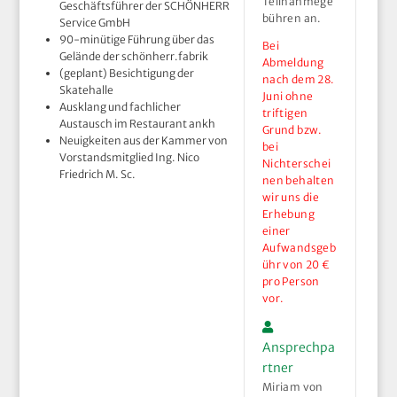
Teilnahmege
Geschäftsführer der SCHÖNHERR
bühren an.
Service GmbH
90-minütige Führung über das
Bei
Gelände der schönherr.fabrik
Abmeldung
(geplant) Besichtigung der
nach dem 28.
Skatehalle
Juni ohne
Ausklang und fachlicher
triftigen
Austausch im Restaurant ankh
Grund bzw.
Neuigkeiten aus der Kammer von
bei
Vorstandsmitglied Ing. Nico
Nichterschei
Friedrich M. Sc.
nen behalten
wir uns die
Erhebung
einer
Aufwandsgeb
ühr von 20 €
pro Person
vor.
Ansprechpa
rtner
Miriam von