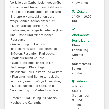
Vorteile von Carbonbeton gegenüber
10.02.2026
konventionell bewehrtem Stahlbeton
Zeitplan
• Geringere Bauteilquerschnitte und
filigranere Konstruktionen durch
14:00 – 16:00
wegfallenden Korrosionsschutz
Uhr
• Nachhaltigkeit durch CO₂-
Reduktion, verlängerte Lebenszyklen
Anerkannte
und Einsparung mineralischer
Ressourcen
Fortbildung
• Anwendung im Hoch- und
Diese
Ingenieurbau wie beispielsweise
Fortbildung
Brücken, Fassaden, Parkdecks,
wird mit
Sporthallen und weitere
2
• Sanierungsmöglichkeiten für
Unterrichtsein
Tiefgaragen, Kläranlagen,
heiten
historische Bausubstanz und weitere
anerkannt.
• Planungs- und Bemessungstools
Adresse
für die ingenieurmäßige Anwendung
• Möglichkeiten und Grenzen der
solidian
Vorspannung mit Carbonbewehrung
GmbH,
Sigmaringer
Referent: Prof. Dr.-Ing. Ali Shams,
Str. 150,
Hochschule Karlsruhe
72458