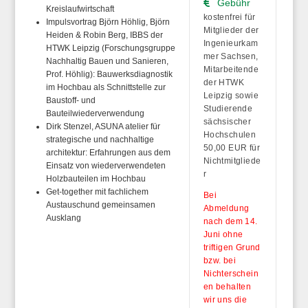
Gebühr
Kreislaufwirtschaft
kostenfrei für
Impulsvortrag Björn Höhlig, Björn
Mitglieder der
Heiden & Robin Berg, IBBS der
Ingenieurkam
HTWK Leipzig (Forschungsgruppe
mer Sachsen,
Nachhaltig Bauen und Sanieren,
Mitarbeitende
Prof. Höhlig):
Bauwerksdiagnostik
der HTWK
im Hochbau als Schnittstelle zur
Leipzig sowie
Baustoff- und
Studierende
Bauteilwiederverwendung
sächsischer
Dirk Stenzel, ASUNA atelier für
Hochschulen
strategische und nachhaltige
50,00 EUR für
architektur:
Erfahrungen aus dem
Nichtmitgliede
Einsatz von wiederverwendeten
r
Holzbauteilen im Hochbau
Get-together mit fachlichem
Bei
Austauschund gemeinsamen
Abmeldung
Ausklang
nach dem 14.
Juni ohne
triftigen Grund
bzw. bei
Nichterschein
en behalten
wir uns die