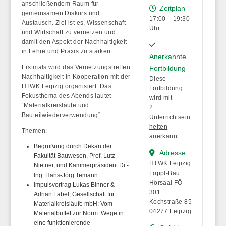
anschließendem Raum für
Zeitplan
gemeinsamen Diskurs und
17:00 – 19:30
Austausch. Ziel ist es, Wissenschaft
Uhr
und Wirtschaft zu vernetzen und
damit den Aspekt der Nachhaltigkeit
in Lehre und Praxis zu stärken.
Anerkannte
Erstmals wird das Vernetzungstreffen
Fortbildung
Nachhaltigkeit in Kooperation mit der
Diese
HTWK Leipzig organisiert. Das
Fortbildung
Fokusthema des Abends lautet
wird mit
“Materialkreisläufe und
2
Bauteilwiederverwendung”.
Unterrichtsein
heiten
Themen:
anerkannt.
Begrüßung durch Dekan der
Adresse
Fakultät Bauwesen, Prof. Lutz
HTWK Leipzig
Nietner, und Kammerpräsident Dr.-
Föppl-Bau
Ing. Hans-Jörg Temann
Hörsaal FÖ
Impulsvortrag Lukas Binner &
301
Adrian Fabel, Gesellschaft für
Kochstraße 85
Materialkreisläufe mbH:
Vom
04277 Leipzig
Materialbuffet zur Norm: Wege in
eine funktionierende