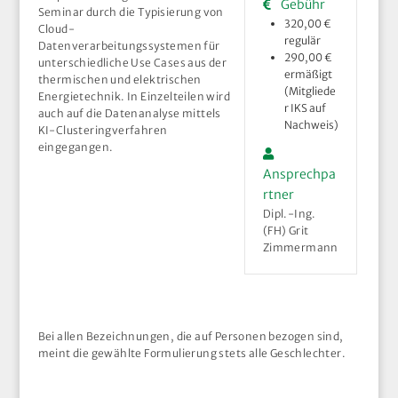
Gebühr
Seminar durch die Typisierung von
320,00 €
Cloud-
regulär
Datenverarbeitungssystemen für
290,00 €
unterschiedliche Use Cases aus der
ermäßigt
thermischen und elektrischen
(Mitgliede
Energietechnik. In Einzelteilen wird
r IKS auf
auch auf die Datenanalyse mittels
Nachweis)
KI-Clusteringverfahren
eingegangen.
Ansprechpa
rtner
Dipl.-Ing.
(FH) Grit
Zimmermann
Bei allen Bezeichnungen, die auf Personen bezogen sind,
meint die gewählte Formulierung stets alle Geschlechter.