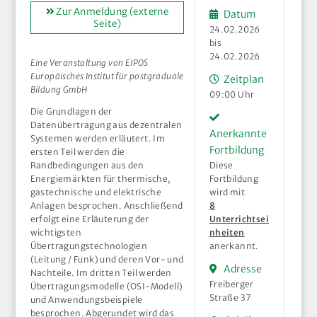
Zur Anmeldung (externe
Datum
Seite)
24.02.2026
bis
24.02.2026
Eine Veranstaltung von EIPOS
Europäisches Institut für postgraduale
Zeitplan
Bildung GmbH
09:00 Uhr
Die Grundlagen der
Datenübertragung aus dezentralen
Anerkannte
Systemen werden erläutert. Im
Fortbildung
ersten Teil werden die
Randbedingungen aus den
Diese
Energiemärkten für thermische,
Fortbildung
gastechnische und elektrische
wird mit
Anlagen besprochen. Anschließend
8
erfolgt eine Erläuterung der
Unterrichtsei
wichtigsten
nheiten
Übertragungstechnologien
anerkannt.
(Leitung / Funk) und deren Vor- und
Adresse
Nachteile. Im dritten Teil werden
Freiberger
Übertragungsmodelle (OSI-Modell)
Straße 37
und Anwendungsbeispiele
besprochen. Abgerundet wird das