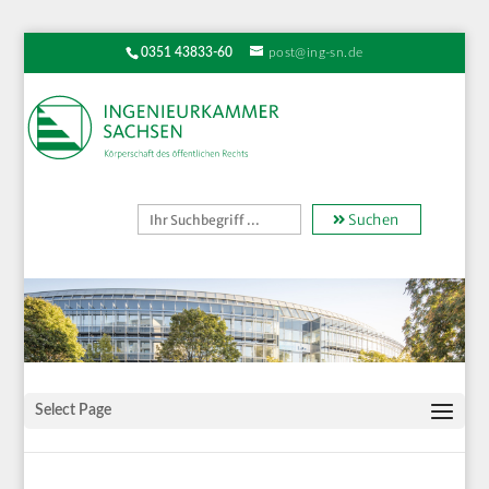
0351 43833-60
post@ing-sn.de
Suchen
Select Page