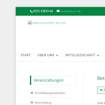
0351 43833-60
post@ing-sn.de
START
ÜBER UNS
MITGLIEDSCHAFT
Bet
Veranstaltungen
Z
Fortbildungskalender
Anmeldung
Eine 