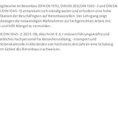
egelwerke im Betonbau (DIN EN 1992, DIN EN 206/DIN 1045-2 und DIN EN
/DIN 1045-3) entwickeln sich ständig weiter und erfordern eine hohe
fikation der Beschäftigten auf Betonbaustellen. Der Lehrgang zeigt
isbezogen die notwendigen Maßnahmen zur fachgerechten Arbeit mit
 und hilft Mängel zu vermeiden.
ß DIN 1045-2:2023-08, Abschnitt 9.6.1 müssen Führungskräfte und
bliches Fachpersonal für Betonherstellung, -transport und
ktionskontrolle in Abständen von höchstens drei Jahren eine Schulung
em Gebiet des Betonbaus nachweisen.