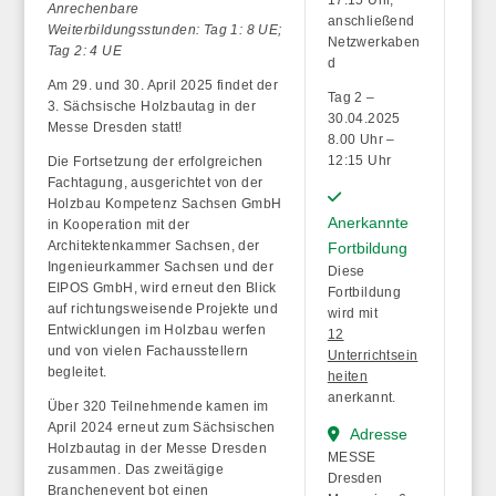
Anrechenbare
anschließend
Weiterbildungsstunden: Tag 1: 8 UE;
Netzwerkaben
Tag 2: 4 UE
d
Am
29. und 30. April 2025
findet der
Tag 2 –
3. Sächsische Holzbautag
in der
30.04.2025
Messe Dresden statt!
8.00 Uhr –
12:15 Uhr
Die Fortsetzung der erfolgreichen
Fachtagung, ausgerichtet von der
Holzbau Kompetenz Sachsen GmbH
Anerkannte
in Kooperation mit der
Architektenkammer Sachsen, der
Fortbildung
Ingenieurkammer Sachsen und der
Diese
EIPOS GmbH, wird erneut den Blick
Fortbildung
auf richtungsweisende Projekte und
wird mit
Entwicklungen im Holzbau werfen
12
und von vielen Fachausstellern
Unterrichtsein
begleitet.
heiten
anerkannt.
Über 320 Teilnehmende kamen im
April 2024 erneut zum Sächsischen
Adresse
Holzbautag in der Messe Dresden
MESSE
zusammen. Das zweitägige
Dresden
Branchenevent bot einen