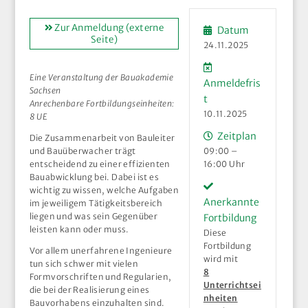
Zur Anmeldung (externe
Datum
Seite)
24.11.2025
Eine Veranstaltung der Bauakademie
Anmeldefris
Sachsen
t
Anrechenbare Fortbildungseinheiten:
10.11.2025
8 UE
Zeitplan
Die Zusammenarbeit von Bauleiter
und Bauüberwacher trägt
09:00 –
entscheidend zu einer effizienten
16:00 Uhr
Bauabwicklung bei. Dabei ist es
wichtig zu wissen, welche Aufgaben
Anerkannte
im jeweiligem Tätigkeitsbereich
liegen und was sein Gegenüber
Fortbildung
leisten kann oder muss.
Diese
Fortbildung
Vor allem unerfahrene Ingenieure
wird mit
tun sich schwer mit vielen
8
Formvorschriften und Regularien,
Unterrichtsei
die bei der Realisierung eines
nheiten
Bauvorhabens einzuhalten sind.