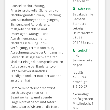
anerkannt.
Baustelleneinrichtung,
Adresse
Pflasterprotokolle, Sicherung von
Bauakademie
Nachbargrundstücken, Einholung
Sachsen
von Ausnahmegenehmigungen,
Standort
Sichtung und Abforderung
Leipzig
maßgebender Pläne und
Heiterblickstr
Unterlagen, Mängel- und
aße 35
Abnahmemanagement,
04347 Leipzig
Nachtragsstellung und -
verfolgung, Terminkontrolle,
Gebühr
Abrechnung sowie der Umgang mit
inkl.
Gewährleistungssachverhalten
Seminarunte
sind nur einige der anspruchsvollen
rlagen
Aufgaben die der Bauleiter „vor
Ort“ selbstverständlich zu
regulär:
erledigen und der Bauüberwacher
420,00 €
zu prüfen hat.
ermäßigt:
315,00 €*
Dem Seminarteilnehmer wird
durch das systematische
* ermäßigt
Beantworten grundlegender
bei folgenden
Fragen praxisnahes und sofort
Mitgliedschaf
einsetzbares Wissen an die Hand
ten: