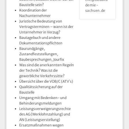
Baustelle sein?
demie-
Koordination der
sachsen.de
Nachunternehmer
Juristische Bedeutung von
Vertragsterminen – wann ist der
Unternehmer in Verzug?
Bautagebuch und andere
Dokumentationspflichten
Baurundgänge,
Zustandfeststellungen,
Baubesprechungen, Jourfix
Was sind die anerkannten Regeln
der Technik? Was ist die
gewerbliche Verkehrssitte?
Übersicht über die VOB/C (ATV´s)
Qualitätssicherung auf der
Baustelle
Umgang mit Bedenken- und
Behinderungsmeldungen
Leistungsverweigerungsrechte
des AG (Werklohnzahlung) und
AN (Leistungserstellung)
Ersatzmaßnahmen wegen