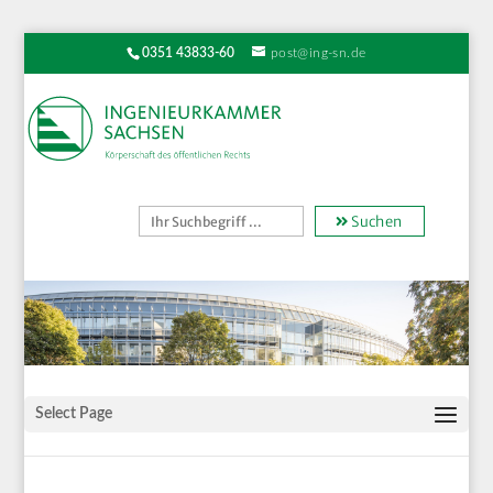
0351 43833-60
post@ing-sn.de
Suchen
Select Page