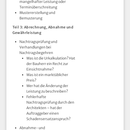
mangelhafter Leistung oder
Terminüberschreitung
Mustererstellung und
Bemusterung
Teil 3: Abrechnung, Abnahme und
Gewährleistung
Nachtragsprüfung und
Verhandlungen bei
Nachtragsbegehren
Was ist die Urkalkulation? Hat
der Bauherr ein Recht zur
Einsichtnahme?
Was ist ein marktüblicher
Preis?
Wer hat die Änderung der
Leistung zu beschreiben?
Fehlerhafte
Nachtragsprüfung durch den
Architekten – hat der
Auftraggeber einen
Schadensersatzanspruch?
Abnahme- und