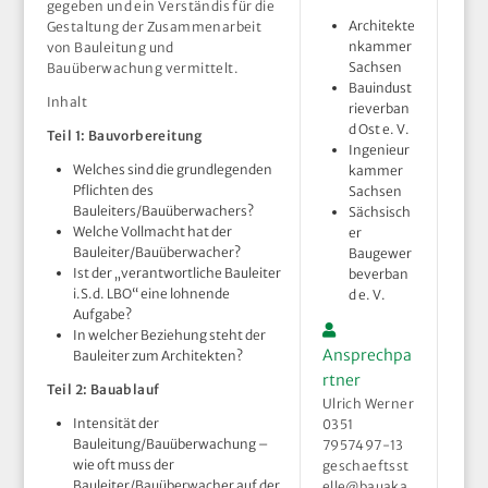
gegeben und ein Verständis für die
Architekte
Gestaltung der Zusammenarbeit
nkammer
von Bauleitung und
Sachsen
Bauüberwachung vermittelt.
Bauindust
Inhalt
rieverban
d Ost e. V.
Teil 1: Bauvorbereitung
Ingenieur
Welches sind die grundlegenden
kammer
Pflichten des
Sachsen
Bauleiters/Bauüberwachers?
Sächsisch
Welche Vollmacht hat der
er
Bauleiter/Bauüberwacher?
Baugewer
Ist der „verantwortliche Bauleiter
beverban
i.S.d. LBO“ eine lohnende
d e. V.
Aufgabe?
In welcher Beziehung steht der
Ansprechpa
Bauleiter zum Architekten?
rtner
Teil 2: Bauablauf
Ulrich Werner
Intensität der
0351
Bauleitung/Bauüberwachung –
7957497-13
wie oft muss der
geschaeftsst
Bauleiter/Bauüberwacher auf der
elle@bauaka