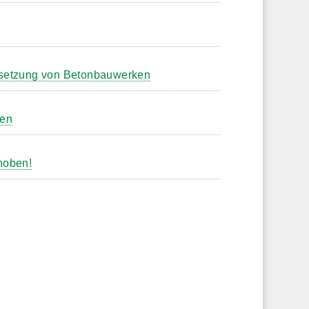
dsetzung von Betonbauwerken
ren
hoben!