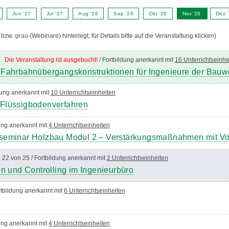
Jun '27
Jul '27
Aug '26
Sep '26
Okt '26
Nov '26
Dez 
bzw.
grau
(Webinare) hinterlegt; für Details bitte auf die Veranstaltung klicken)
en
Die Veranstaltung ist ausgebucht!
/ Fortbildung anerkannt mit
16 Unterrichtseinhe
 Fahrbahnübergangskonstruktionen für Ingenieure der Bauw
dung anerkannt mit
10 Unterrichtseinheiten
Flüssigbodenverfahren
dung anerkannt mit
4 Unterrichtseinheiten
seminar Holzbau Modul 2 – Verstärkungsmaßnahmen mit V
 22 von 25 / Fortbildung anerkannt mit
2 Unterrichtseinheiten
n und Controlling im Ingenieurbüro
tbildung anerkannt mit
6 Unterrichtseinheiten
dung anerkannt mit
4 Unterrichtseinheiten