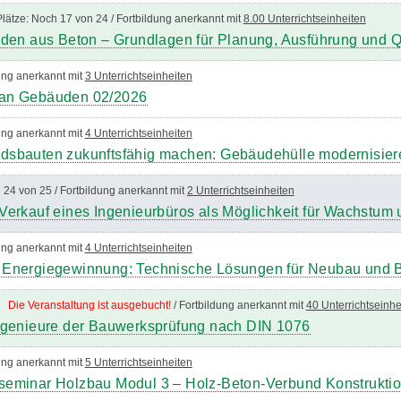
Plätze: Noch 17 von 24 / Fortbildung anerkannt mit
8.00 Unterrichtseinheiten
öden aus Beton – Grundlagen für Planung, Ausführung und Q
dung anerkannt mit
3 Unterrichtseinheiten
 an Gebäuden 02/2026
dung anerkannt mit
4 Unterrichtseinheiten
sbauten zukunftsfähig machen: Gebäudehülle modernisieren
 24 von 25 / Fortbildung anerkannt mit
2 Unterrichtseinheiten
Verkauf eines Ingenieurbüros als Möglichkeit für Wachstum
dung anerkannt mit
4 Unterrichtseinheiten
 Energiegewinnung: Technische Lösungen für Neubau und 
en
Die Veranstaltung ist ausgebucht!
/ Fortbildung anerkannt mit
40 Unterrichtseinhe
ngenieure der Bauwerksprüfung nach DIN 1076
dung anerkannt mit
5 Unterrichtseinheiten
seminar Holzbau Modul 3 – Holz-Beton-Verbund Konstrukti