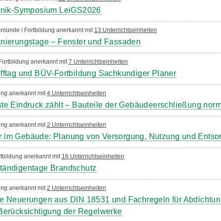
chnik-Symposium LeiGS2026
münde / Fortbildung anerkannt mit
13 Unterrichtseinheiten
anierungstage – Fenster und Fassaden
 Fortbildung anerkannt mit
7 Unterrichtseinheiten
fftag und BÜV-Fortbildung Sachkundiger Planer
dung anerkannt mit
4 Unterrichtseinheiten
te Eindruck zählt – Bauteile der Gebäudeerschließung nor
dung anerkannt mit
2 Unterrichtseinheiten
 im Gebäude: Planung von Versorgung, Nutzung und Entso
tbildung anerkannt mit
16 Unterrichtseinheiten
tändigentage Brandschutz
dung anerkannt mit
2 Unterrichtseinheiten
le Neuerungen aus DIN 18531 und Fachregeln für Abdichtu
Berücksichtigung der Regelwerke