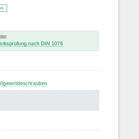
'26
iten
erksprüfung nach DIN 1076
ollgewindeschrauben