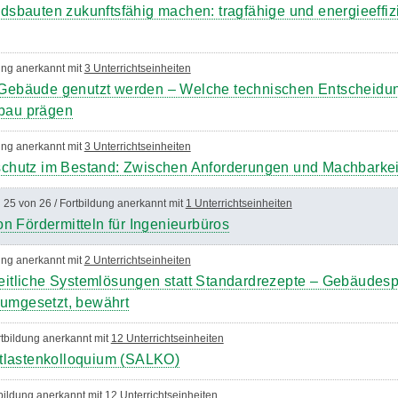
sbauten zukunftsfähig machen: tragfähige und energieeffiz
dung anerkannt mit
3 Unterrichtseinheiten
ebäude genutzt werden – Welche technischen Entscheidun
bau prägen
dung anerkannt mit
3 Unterrichtseinheiten
chutz im Bestand: Zwischen Anforderungen und Machbarkei
 25 von 26 / Fortbildung anerkannt mit
1 Unterrichtseinheiten
n Fördermitteln für Ingenieurbüros
dung anerkannt mit
2 Unterrichtseinheiten
tliche Systemlösungen statt Standardrezepte – Gebäudesp
 umgesetzt, bewährt
tbildung anerkannt mit
12 Unterrichtseinheiten
tlastenkolloquium (SALKO)
tbildung anerkannt mit
12 Unterrichtseinheiten