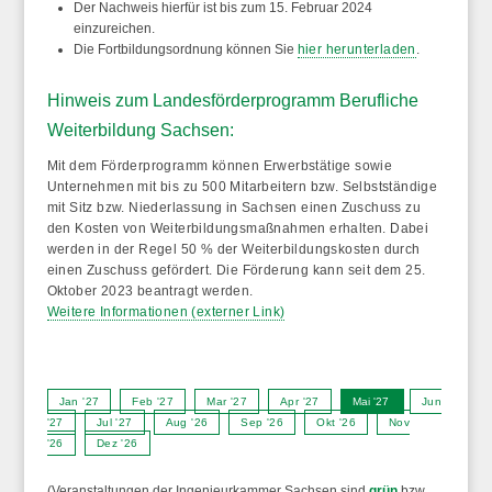
Der Nachweis hierfür ist bis zum
15. Februar 2024
einzureichen.
Die Fortbildungsordnung können Sie
hier herunterladen
.
Hinweis zum Landesförderprogramm Berufliche
Weiterbildung Sachsen:
Mit dem Förderprogramm können Erwerbstätige sowie
Unternehmen mit bis zu 500 Mitarbeitern bzw. Selbstständige
mit Sitz bzw. Niederlassung in Sachsen einen Zuschuss zu
den Kosten von Weiterbildungsmaßnahmen erhalten. Dabei
werden in der Regel 50 % der Weiterbildungskosten durch
einen Zuschuss gefördert. Die Förderung kann seit dem 25.
Oktober 2023 beantragt werden.
Weitere Informationen (externer Link)
Jan '27
Feb '27
Mar '27
Apr '27
Mai '27
Jun
'27
Jul '27
Aug '26
Sep '26
Okt '26
Nov
'26
Dez '26
(Veranstaltungen der Ingenieurkammer Sachsen sind
grün
bzw.