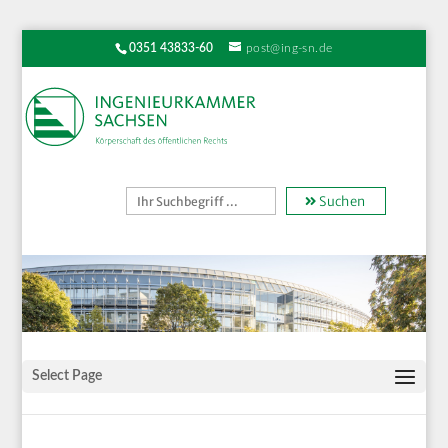
0351 43833-60
post@ing-sn.de
Suchen
Select Page